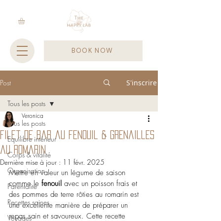
BOOK NOW
Post
S'inscrire
Tous les posts
Veronica
Tous les posts
Filet de bar au fenouil & grenailles
Equilibre intérieur
au romarin
Corps & vitalité
Dernière mise à jour :
11 févr. 2025
Organisation
Mettre en valeur un légume de saison 
comme le 
fenouil
 avec un poisson frais et 
Parentalité
des pommes de terre rôties au romarin est 
Recettes saines
une excellente manière de préparer un 
repas sain et savoureux. Cette recette 
Voyages