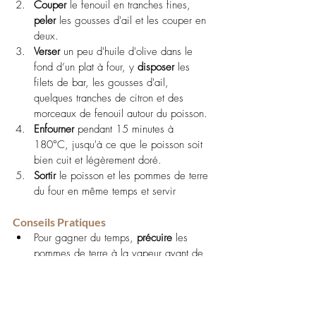
Couper
 le fenouil en tranches fines, 
peler
 les gousses d'ail et les couper en 
deux.
Verser
 un peu d'huile d'olive dans le 
fond d’un plat à four, y 
disposer
 les 
filets de bar, les gousses d'ail, 
quelques tranches de citron et des 
morceaux de fenouil autour du poisson.
Enfourner
 pendant 15 minutes à 
180°C, jusqu'à ce que le poisson soit 
bien cuit et légèrement doré.
Sortir
 le poisson et les pommes de terre 
du four en même temps et servir
Conseils Pratiques
Pour gagner du temps, 
précuire
 les 
pommes de terre à la vapeur avant de 
les rôtir au four. Cela réduira le temps 
de cuisson.
Demander
 au poissonnier de nettoyer 
les filets de bar pour un gain de temps, 