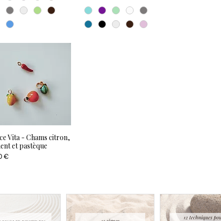
ce Vita - Chams citron,
ent et pastèque
0 €