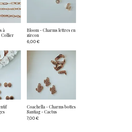
s à
Bloom - Charms lettres en
 Collier
zircon
Prix
6,00 €
ntif
Coachella - Charms bottes
ges
Santiag - Cactus
Prix
7,00 €