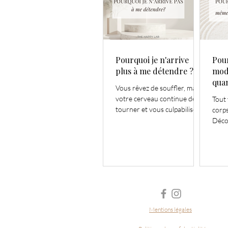
Pourquoi je n'arrive
Pour
plus à me détendre ?
mod
quan
Vous rêvez de souffler, mais
votre cerveau continue de
Tout 
tourner et vous culpabilisez
corps
dès que vous vous arrêtez ?
Déco
Comprenez ce qui vous
reste
empêche de vraiment vous
comm
détendre et découvrez
prog
comment réapprendre à
calme
ralentir.
Mentions légales