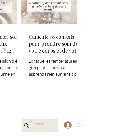
mer son
Canicule : 8 conseils
eux
pour prendre soin de
 ? 12
votre corps et de votre
i aident
mental
ession d'être
Lorsque les températures
s tension.
grimpent, je ne vous
ourne en
apprends rien sur le fait qu'il
est normal de se sentir plus
fatigué, moins concentré,
endre, Et
plus irritable ou simplement
ts de repos
moins en forme. La chaleur
ent plus de
représente un véritable
effort pour l'organisme.
Votre corps travaille pour
Connexion
maintenir sa température, ce
qui demande de l'énergie et
peut impacter votre sommeil,