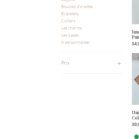
Boucles d'oreilles
Bracelets
Colliers
Les charms
Inn
Les bases
Pui
A personnaliser
Prix
34,
Prix
0 €
50 €
Uni
Col
Prix
39,