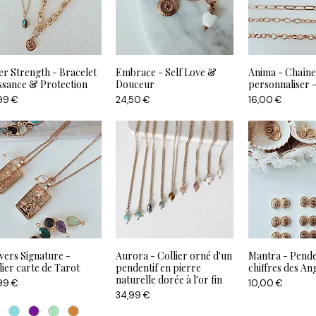
er Strength - Bracelet
Embrace - Self Love &
Anima - Chaîne
ssance & Protection
Douceur
personnaliser -
Prix
Prix
99 €
24,50 €
16,00 €
vers Signature -
Aurora - Collier orné d'un
Mantra - Pende
lier carte de Tarot
pendentif en pierre
chiffres des An
naturelle dorée à l'or fin
Prix
99 €
10,00 €
Prix
34,99 €