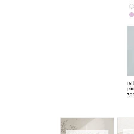
Dol
pim
Prix
7,0