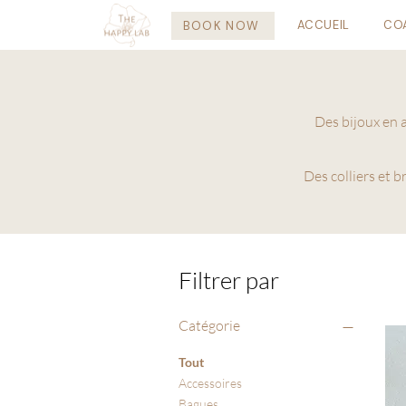
ACCUEIL
CO
BOOK NOW
Des bijoux en 
Des colliers et 
Filtrer par
Catégorie
Tout
Accessoires
Bagues