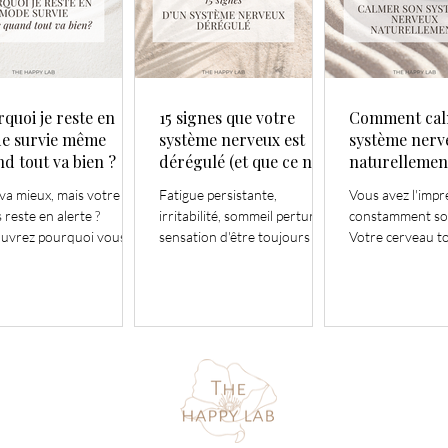
quoi je reste en
15 signes que votre
Comment cal
e survie même
système nerveux est
système nerv
d tout va bien ?
dérégulé (et que ce n'est
naturellement
pas "dans votre tête")
techniques qu
va mieux, mais votre
Fatigue persistante,
Vous avez l'impr
vraiment
 reste en alerte ?
irritabilité, sommeil perturbé,
constamment sou
uvrez pourquoi vous
sensation d'être toujours en
Votre cerveau t
z en mode survie et
alerte… Et si votre corps
boucle. Vous vous sentez
ent retrouver
essayait simplement de vous
épuisée Mais incapable de
ressivement plus de
envoyer un message ?
vraiment vous dét
.
même vos momen
ne vous permett
récupérer.