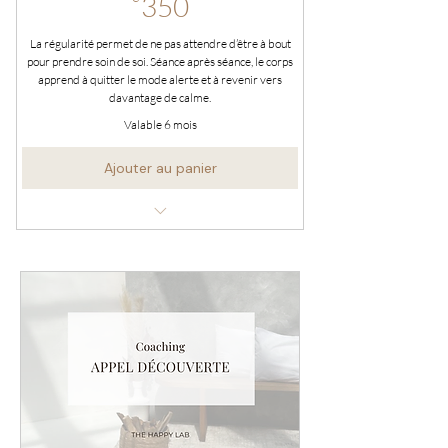
350€
350
séances
La régularité permet de ne pas attendre d’être à bout
55€ la séance au lieu de 65€
pour prendre soin de soi. Séance après séance, le corps
apprend à quitter le mode alerte et à revenir vers
davantage de calme.
Valable 6 mois
Ajouter au panier
5 massages corps de 60 minutes
Massage aux huiles chaudes
70€ par massage au lieu de 80€
50 € d’économie
Valable pendant 6 mois
Au cabinet de Waterloo ou à domicile
(moyennent supplément)
Formule nominative et non remboursable