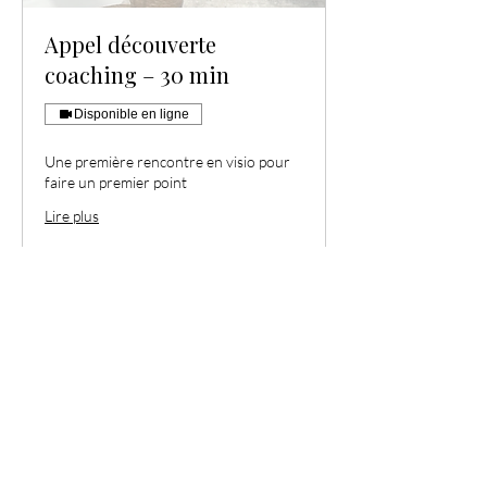
Appel découverte
coaching – 30 min
Disponible en ligne
Une première rencontre en visio pour
faire un premier point
Lire plus
30
30 €
euros
RESERVER