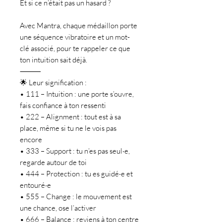
Et si ce n’était pas un hasard ?
Avec Mantra, chaque médaillon porte
une séquence vibratoire et un mot-
clé associé, pour te rappeler ce que
ton intuition sait déjà.
⸻
🌟 Leur signification :
• 111 – Intuition : une porte s’ouvre,
fais confiance à ton ressenti
• 222 – Alignment : tout est à sa
place, même si tu ne le vois pas
encore
• 333 – Support : tu n’es pas seul·e,
regarde autour de toi
• 444 – Protection : tu es guidé·e et
entouré·e
• 555 – Change : le mouvement est
une chance, ose l’activer
• 666 – Balance : reviens à ton centre