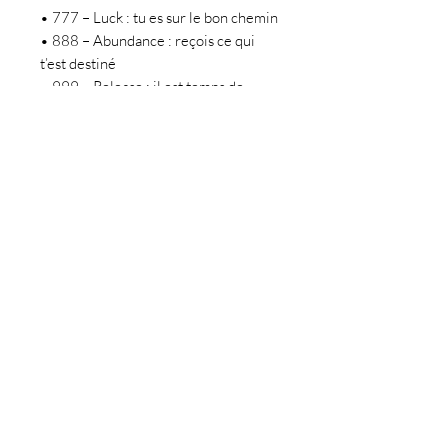
• 777 – Luck : tu es sur le bon chemin
• 888 – Abundance : reçois ce qui
t’est destiné
• 999 – Release : il est temps de
laisser partir pour laisser entre le
renouveau
⸻
✨
Crée ton bijou en 3 étapes :
1️⃣ Choisis ta base (chaîne, bracelet,
créoles…)
2️⃣ Ajoute les charms qui te parlent
3️⃣ Clipse-les toi-même, ou laisse-moi
les fixer
🔍
Caractéristiques :
Apprêts en acier inoxydable
Chaque charm est vendu à l’unité
(sauf mention contraire)