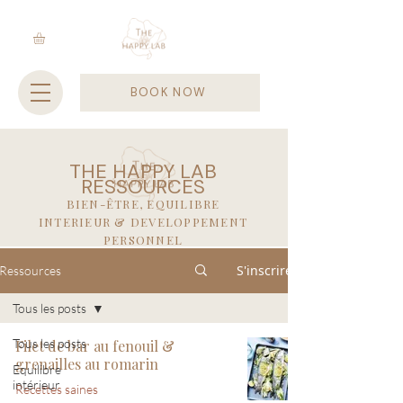
BOOK NOW
THE HAPPY LAB
RESSOURCES
BIEN-ÊTRE, EQUILIBRE
INTERIEUR & DEVELOPPEMENT
PERSONNEL
S'inscrire
Ressources
Tous les posts
Tous les posts
Filet de bar au fenouil &
grenailles au romarin
Equilibre
intérieur
Recettes saines