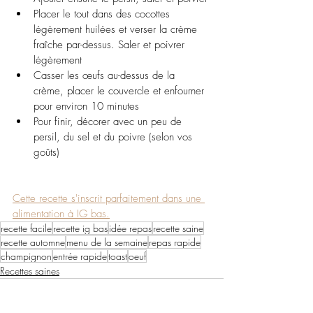
Placer le tout dans des cocottes 
légèrement huilées et verser la crème 
fraîche par-dessus. Saler et poivrer 
légèrement
Casser les œufs au-dessus de la 
crème, placer le couvercle et enfourner 
pour environ 10 minutes
Pour finir, décorer avec un peu de 
persil, du sel et du poivre (selon vos 
goûts)
Cette recette s'inscrit parfaitement dans une 
alimentation à IG bas.
recette facile
recette ig bas
idée repas
recette saine
recette automne
menu de la semaine
repas rapide
champignon
entrée rapide
toast
oeuf
Recettes saines