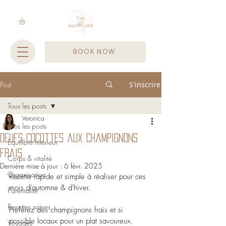
BOOK NOW
Post
S'inscrire
Tous les posts
Veronica
Tous les posts
Oeufs cocottes aux champignons
Equilibre intérieur
frais
Corps & vitalité
Dernière mise à jour :
6 févr. 2025
Organisation
Recette rapide et simple à réaliser pour ces 
mois d'automne & d'hiver.
Parentalité
Recettes saines
Préférez des champignons frais et si 
possible locaux pour un plat savoureux.
Voyages