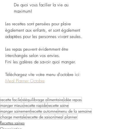
De quoi vous facilier la vie au 
maximum!
Les recettes sont pensées pour plaire 
également aux enfants, et sont également 
adaptées pour les personnes vivant seules.
Les repas peuvent évidemment être 
interchangés selon vos envies. 
Fini les galères de savoir quoi manger.
Téléchargez vite votre menu d'octobre ici: 
Meal Planner Octobre
recette facile
rééquilibrage alimentaire
idée repas
manger mieux
recette rapide
recette saine
manger sainement
recette automne
menu de la semaine
charge mentale
recette de saison
meal planner
Recettes saines
Organisation