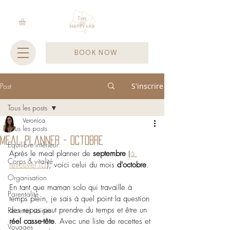
BOOK NOW
Post
S'inscrire
Tous les posts
Veronica
Tous les posts
Meal planner - octobre
Equilibre intérieur
Après le meal planner de 
septembre 
(
à 
Corps & vitalité
retrouver ici
); voici celui du mois 
d'octobre
.
Organisation
En tant que maman solo qui travaille à 
Parentalité
temps plein, je sais à quel point la question 
des repas peut prendre du temps et être un 
Recettes saines
réel casse-tête
. Avec une liste de recettes et 
Voyages