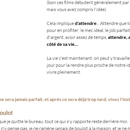
(bon ces films débutent généralement par 
mais vous avez compris l'idée).
Cela implique 
d'attendre
... Attendre que t
pour en profiter; le mec idéal, le job parfai
d'argent, avoir assez de temps, 
attendre, 
côté de sa vie...
La vie c'est maintenant; on peut y travaill
jour pour la rendre plus proche de notre id
vivre pleinement. 
e sera jamais parfait, et après ce sera déjà trop tard; vivez l'ins
boulot
sque je quitte le bureau, tout ce qui s'y rapporte reste derrière moi.
n'y pense pas, je ne ramène jamais de boulot à la maison, et je ne m