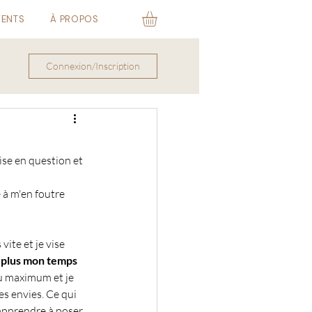
VENTS
À PROPOS
Connexion/Inscription
ise en question et 
 à m'en foutre 
ite et je vise 
 plus mon temps 
u maximum et je 
s envies. Ce qui 
 apprendre à poser 