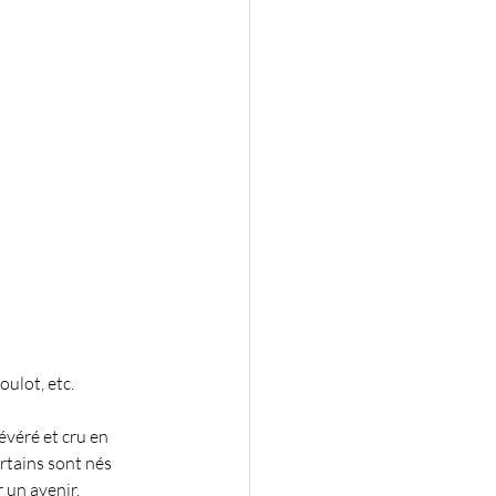
oulot, etc.
évéré et cru en 
ertains sont nés 
r un avenir.