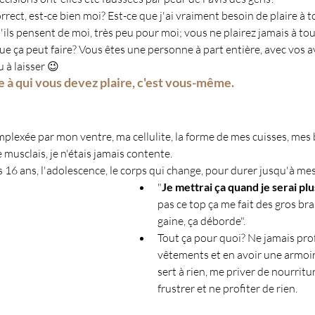
rect, est-ce bien moi? Est-ce que j'ai vraiment besoin de plaire à 
u'ils pensent de moi, très peu pour moi; vous ne plairez jamais à tou
e ça peut faire? Vous êtes une personne à part entière, avec vos avi
 à laisser 😉
 à qui vous devez plaire, c'est vous-même.
lexée par mon ventre, ma cellulite, la forme de mes cuisses, mes 
 musclais, je n'étais jamais contente.
6 ans, l'adolescence, le corps qui change, pour durer jusqu'à mes
"
Je mettrai ça quand je serai pl
pas ce top ça me fait des gros bra
gaine, ça déborde".
Tout ça pour quoi? Ne jamais prof
vêtements et en avoir une armoir
sert à rien, me priver de nourritu
frustrer et ne profiter de rien.