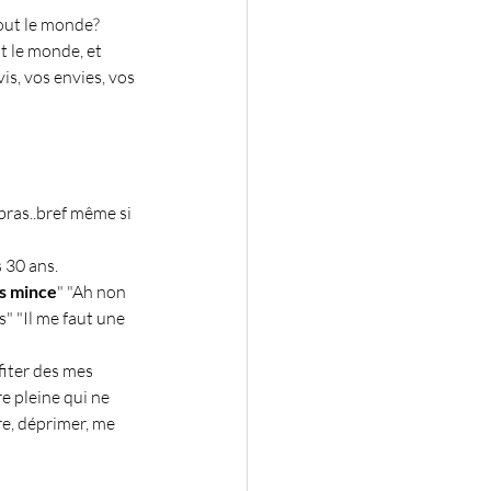
tout le monde?
t le monde, et 
s, vos envies, vos 
bras..bref même si 
 30 ans. 
us mince
" "Ah non 
s" "Il me faut une 
iter des mes 
e pleine qui ne 
re, déprimer, me 