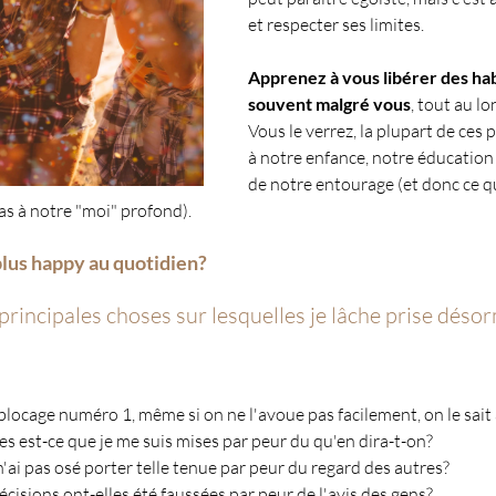
et respecter ses limites.
Apprenez à vous libérer des hab
souvent malgré vous
, tout au lo
Vous le verrez, la plupart de ces 
à notre enfance, notre éducation
de notre entourage (et donc ce qu
as à notre "moi" profond).
lus happy au quotidien?
 principales choses sur lesquelles je lâche prise déso
e blocage numéro 1, même si on ne l'avoue pas facilement, on le sait
s est-ce que je me suis mises par peur du qu'en dira-t-on?
'ai pas osé porter telle tenue par peur du regard des autres?
isions ont-elles été faussées par peur de l'avis des gens?