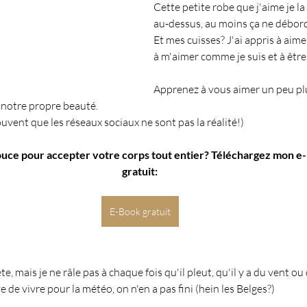
Cette petite robe que j'aime je la
au-dessus, au moins ça ne débord
Et mes cuisses? J'ai appris à aim
à m'aimer comme je suis et à être 
Apprenez à vous aimer un peu p
r notre propre beauté.
uvent que les réseaux sociaux ne sont pas la réalité!)
ouce pour accepter votre corps tout entier? Téléchargez mon e-
gratuit:
E-Book gratuit
 mais je ne râle pas à chaque fois qu'il pleut, qu'il y a du vent ou q
e de vivre pour la météo, on n'en a pas fini (hein les Belges?)