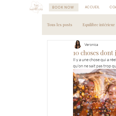
ACCUEIL
CO
BOOK NOW
Tous les posts
Equilibre intérieur
Veronica
Recettes saines
Voyages
10 choses dont 
Il y a une chose qui a r
qu'on ne sait pas trop q