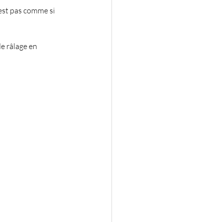
'est pas comme si 
e râlage en 