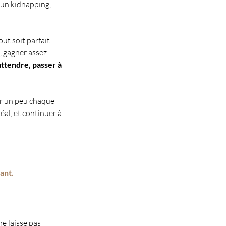
un kidnapping, 
out soit parfait 
t, gagner assez 
attendre, passer à 
er un peu chaque 
éal, et continuer à 
tant.
e laisse pas 