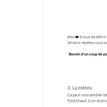
êtes ❤️ à nous de défini
(et donc répétez-vous so
Besoin d'un coup de p
3. La météo
Ca peut vous sembler bête,
froid/chaud. Si on se priv