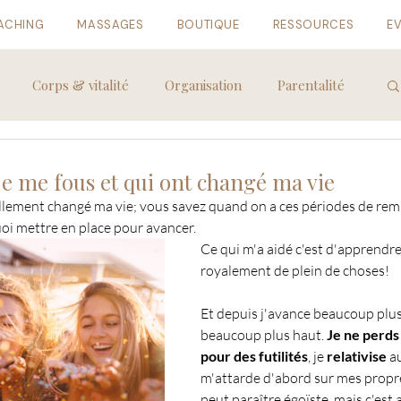
ACHING
MASSAGES
BOUTIQUE
RESSOURCES
E
Corps & vitalité
Organisation
Parentalité
je me fous et qui ont changé ma vie
éellement changé ma vie; vous savez quand on a ces périodes de rem
uoi mettre en place pour avancer.
Ce qui m'a aidé c'est d'apprendre
royalement de plein de choses! 
Et depuis j'avance beaucoup plus v
beaucoup plus haut. 
Je ne perds
pour des futilités
, je 
relativise
 a
m'attarde d'abord sur mes propre
peut paraître égoïste, mais c'est