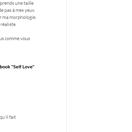
 prends une taille 
e pas à mes yeux. 
er ma morphologie, 
réaliste.
lus comme vous 
book "Self Love" 
u'il fait 