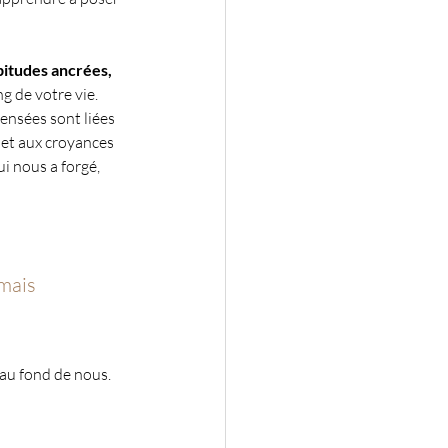
itudes ancrées, 
ng de votre vie. 
pensées sont liées 
 et aux croyances 
i nous a forgé, 
rmais
 au fond de nous.