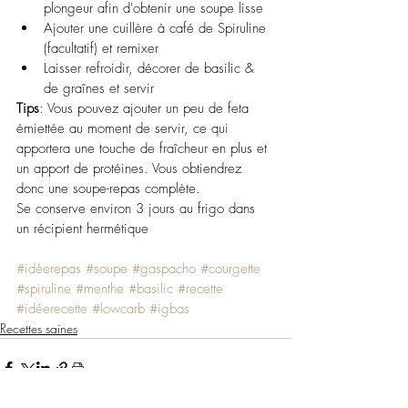
plongeur afin d'obtenir une soupe lisse
Ajouter une cuillère à café de Spiruline 
(facultatif) et remixer
Laisser refroidir, décorer de basilic & 
de graînes et servir
Tips
: Vous pouvez ajouter un peu de feta 
émiettée au moment de servir, ce qui 
apportera une touche de fraîcheur en plus et 
un apport de protéines. Vous obtiendrez 
donc une soupe-repas complète.
Se conserve environ 3 jours au frigo dans 
un récipient hermétique 
#idéerepas
#soupe
#gaspacho
#courgette
#spiruline
#menthe
#basilic
#recette
#idéerecette
#lowcarb
#igbas
Recettes saines