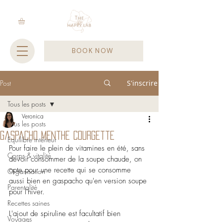
BOOK NOW
Post
S'inscrire
Tous les posts
Veronica
Tous les posts
Gaspacho menthe Courgette
Equilibre intérieur
Pour faire le plein de vitamines en été, sans 
Corps & vitalité
devoir consommer de la soupe chaude, on 
opte pour une recette qui se consomme 
Organisation
aussi bien en gaspacho qu'en version soupe 
Parentalité
pour l'hiver.
Recettes saines
L'ajout de spiruline est facultatif bien 
Voyages