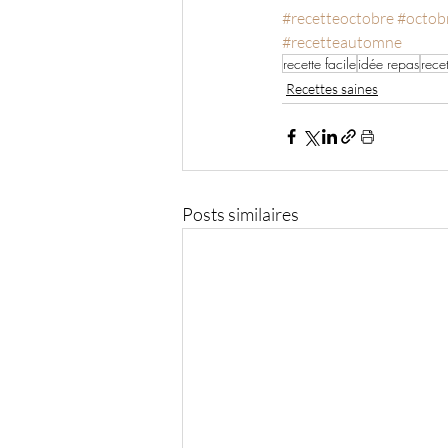
#recetteoctobre
#octob
#recetteautomne
recette facile
idée repas
rece
Recettes saines
Posts similaires