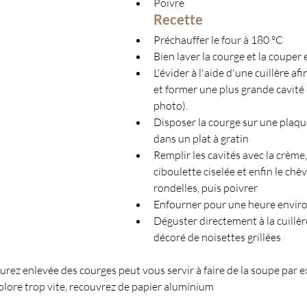
Poivre 
Recette
Préchauffer le four à 180 °C
Bien laver la courge et la couper
L'évider à l'aide d'une cuillère afi
et former une plus grande cavité
photo).
Disposer la courge sur une plaqu
dans un plat à gratin
Remplir les cavités avec la crème, 
ciboulette ciselée et enfin le chè
rondelles, puis poivrer
Enfourner pour une heure envir
Déguster directement à la cuillè
décoré de noisettes grillées
aurez enlevée des courges peut vous servir à faire de la soupe par 
 colore trop vite, recouvrez de papier aluminium 