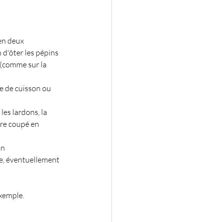
 en deux
n d'ôter les pépins 
 (comme sur la 
e de cuisson ou 
les lardons, la 
vre coupé en 
on
re, éventuellement 
exemple.