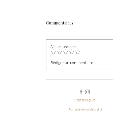
Commentaires
Ajouter une note
3 variantes de houmous
Rédigez un commentaire...
maison (sans gluten, IG bas
et vegan)
Mentions légales
Politique de confidentialité