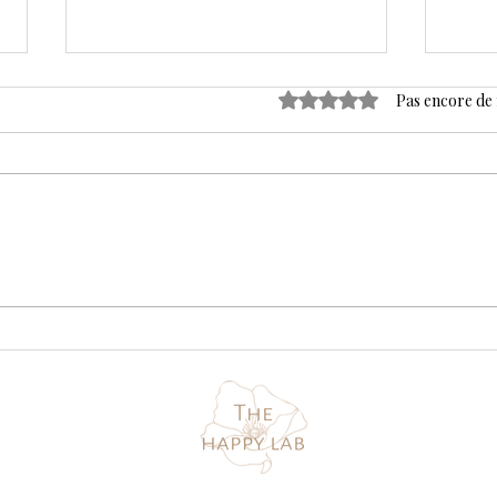
Noté 0 étoile sur 5.
Pas encore de
Curry de légumes d’hiver et
Panc
pois chiches avec riz
prot
complet
sans