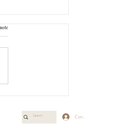
 note
akes riches en
éines, sans gluten et
 sucre raffiné
Connexion