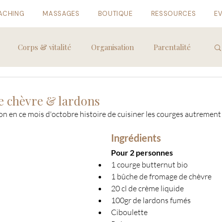
ACHING
MASSAGES
BOUTIQUE
RESSOURCES
E
Corps & vitalité
Organisation
Parentalité
ie chèvre & lardons
on en ce mois d'octobre histoire de cuisiner les courges autrement
Ingrédients
Pour 2 personnes
1 courge butternut bio
1 bûche de fromage de chèvre
20 cl de crème liquide
100gr de lardons fumés
Ciboulette