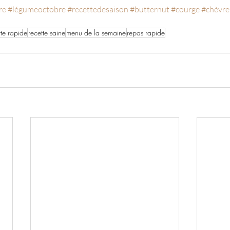
re
#légumeoctobre
#recettedesaison
#butternut
#courge
#chèvre
tte rapide
recette saine
menu de la semaine
repas rapide