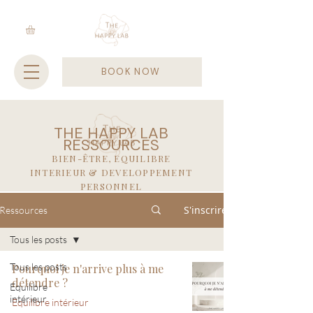
BOOK NOW
THE HAPPY LAB
RESSOURCES
BIEN-ÊTRE, EQUILIBRE
INTERIEUR & DEVELOPPEMENT
PERSONNEL
S'inscrire
Ressources
Tous les posts
Tous les posts
Pourquoi je n'arrive plus à me
détendre ?
Equilibre
intérieur
Equilibre intérieur