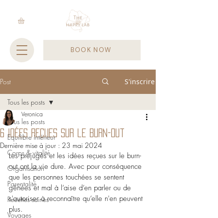
BOOK NOW
Post
S'inscrire
Tous les posts
Veronica
Tous les posts
6 idées reçues sur le burn-out
Equilibre intérieur
Dernière mise à jour :
23 mai 2024
Corps & vitalité
Les préjugés et les idées reçues sur le burn-
out ont la vie dure. Avec pour conséquence 
Organisation
que les personnes touchées se sentent 
Parentalité
gênées et mal à l’aise d’en parler ou de 
s'autoriser à reconnaître qu’elle n'en peuvent 
Recettes saines
plus.
Voyages