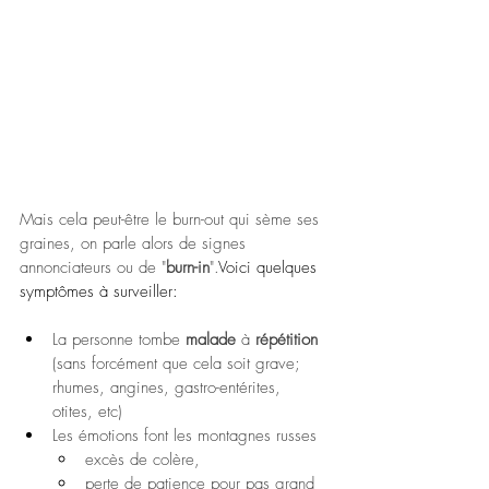
Mais cela peut-être le burn-out qui sème ses 
graines, on parle alors de signes 
annonciateurs ou de "
burn-in
".
Voici quelques 
symptômes à surveiller:
La personne tombe 
malade 
à 
répétition 
(sans forcément que cela soit grave; 
rhumes, angines, gastro-entérites, 
otites, etc)
Les émotions font les montagnes russes
excès de colère, 
perte de patience pour pas grand 