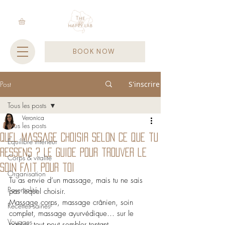
BOOK NOW
Post
S'inscrire
Tous les posts
Veronica
Tous les posts
Quel massage choisir selon ce que tu
Equilibre intérieur
ressens ? Le guide pour trouver le
Corps & vitalité
soin fait pour toi
Organisation
Tu as envie d’un massage, mais tu ne sais 
Parentalité
pas lequel choisir.
Massage corps, massage crânien, soin 
Recettes saines
complet, massage ayurvédique… sur le 
Voyages
papier, tout peut sembler tentant. 