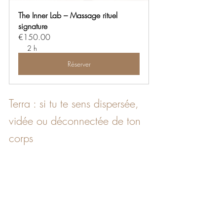
The Inner Lab – Massage rituel 
signature
€150.00
2 h
Réserver
Terra : si tu te sens dispersée, 
vidée ou déconnectée de ton 
corps
Le massage abhyanga pour retrouver 
ancrage, chaleur et présence.