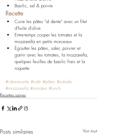
Basilic, sel & poivre
Recette
Cuire les pâtes "al dente" avec un filet 
d'huile d'olive
Entre-temps couper les tomates et la 
mozzarella en petits morceaux
Égoutter les pâtes, saler, poivrer et 
garnir avec les tomates, la mozzarella, 
quelques feuilles de basilic frais et la 
roquette
#idéerecette
#salé
#pâtes
#salade
#mozzarella
#tomates
#lunch
Recettes saines
Posts similaires
Voir tout