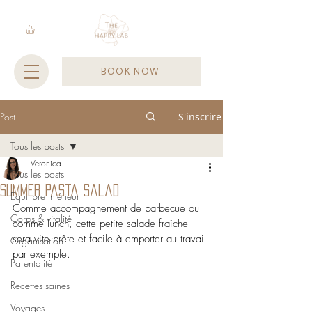
BOOK NOW
Post
S'inscrire
Tous les posts
Veronica
Tous les posts
Summer pasta salad
Equilibre intérieur
Comme accompagnement de barbecue ou 
Corps & vitalité
comme lunch, cette petite salade fraîche 
sera vite prête et facile à emporter au travail 
Organisation
par exemple.
Parentalité
Recettes saines
Voyages