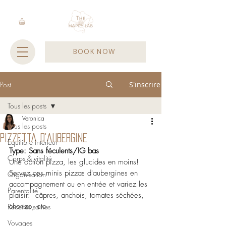
BOOK NOW
Post
S'inscrire
Tous les posts
Veronica
Tous les posts
Pizzetta d'aubergine
Equilibre intérieur
Type: Sans féculents/IG bas
Corps & vitalité
Une option pizza, les glucides en moins!
Servez ces minis pizzas d'aubergines en 
Organisation
accompagnement ou en entrée et variez les 
Parentalité
plaisir:  câpres, anchois, tomates séchées, 
chorizo, etc.
Recettes saines
Voyages