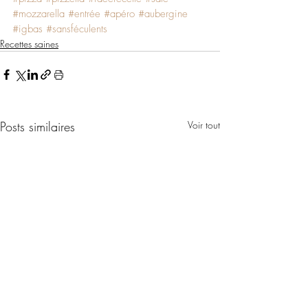
#mozzarella
#entrée
#apéro
#aubergine
#igbas
#sansféculents
Recettes saines
Posts similaires
Voir tout