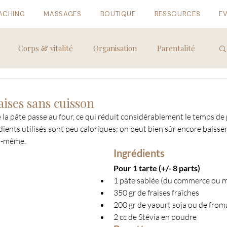
ACHING
MASSAGES
BOUTIQUE
RESSOURCES
E
Corps & vitalité
Organisation
Parentalité
aises sans cuisson
e la pâte passe au four, ce qui réduit considérablement le temps de 
dients utilisés sont peu caloriques; on peut bien sûr encore baisser 
oi-même. 
Ingrédients
Pour 1 tarte (+/- 8 parts)
1 pâte sablée (du commerce ou 
350 gr de fraises fraîches
200 gr de yaourt soja ou de from
2 cc de Stévia en poudre