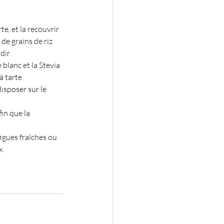
e, et la recouvrir 
de grains de riz
idir
blanc et la Stevia 
à tarte
disposer sur le 
in que la 
igues fraîches ou 
x.