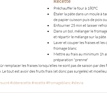
Recette
Préchauffer le four à 180°C
Étaler la pâte dans un moule à tart
de papier cuisson puis de pois ou 
Enfourner 25 min et laisser refro
Dans un bol, mélanger le fromage 
et répartir le mélange sur la pâte 
Laver et couper les fraises et les 
fromage blanc
Mettre au frais au minimum 1h af
préparation "prenne"
ûr remplacer les fraises lorsqu'elles ne sont pas de saison par des f
 Le tout est avoir des fruits frais (et donc pas surgelés) et moelleu
#sucré
#idéerecette
#recette
#fromageblanc
#stevia