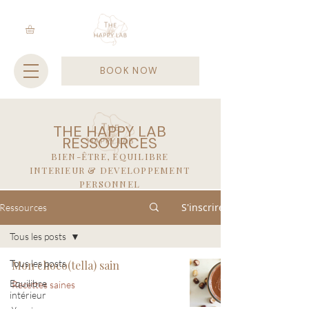
BOOK NOW
THE HAPPY LAB
RESSOURCES
BIEN-ÊTRE, EQUILIBRE
INTERIEUR & DEVELOPPEMENT
PERSONNEL
S'inscrire
Ressources
Tous les posts
Tous les posts
Mon choco(tella) sain
Equilibre
Recettes saines
intérieur