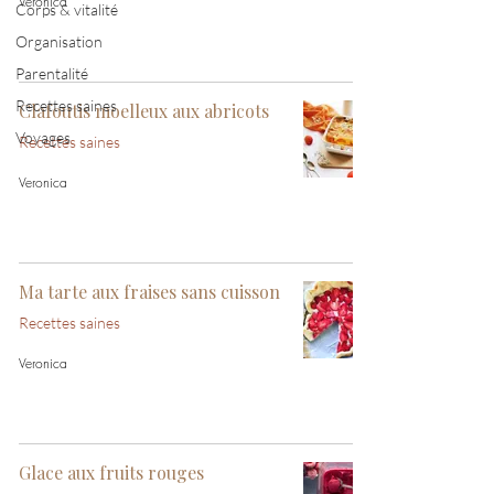
Veronica
Corps & vitalité
Organisation
Parentalité
Recettes saines
Clafoutis moelleux aux abricots
Voyages
Recettes saines
Veronica
Ma tarte aux fraises sans cuisson
Recettes saines
Veronica
Glace aux fruits rouges