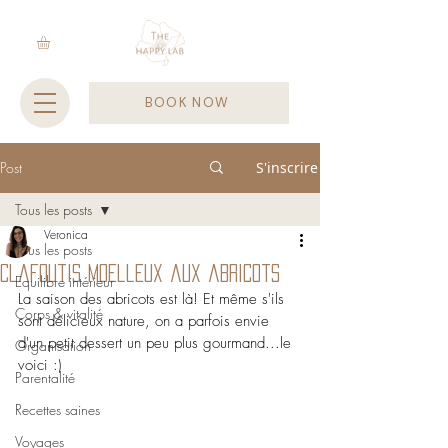
BOOK NOW
Post
S'inscrire
Tous les posts
Veronica
Tous les posts
Clafoutis moelleux aux abricots
Equilibre intérieur
La saison des abricots est là! Et même s'ils 
Corps & vitalité
sont délicieux nature, on a parfois envie 
d'un petit dessert un peu plus gourmand...le 
Organisation
voici :)
Parentalité
Recettes saines
Voyages