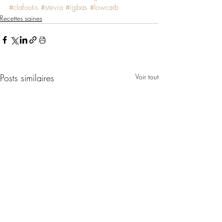
#clafoutis
#stevia
#igbas
#lowcarb
Recettes saines
Posts similaires
Voir tout