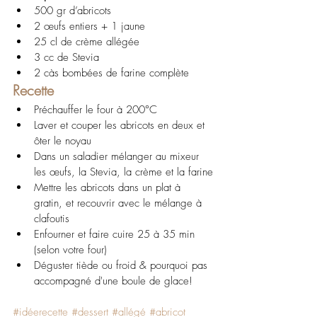
500 gr d’abricots 
2 œufs entiers + 1 jaune 
25 cl de crème allégée
3 cc de Stevia 
2 càs bombées de farine complète
Recette
Préchauffer le four à 200°C
Laver et couper les abricots en deux et  
ôter le noyau
Dans un saladier mélanger au mixeur 
les œufs, la Stevia, la crème et la farine
Mettre les abricots dans un plat à 
gratin, et recouvrir avec le mélange à 
clafoutis
Enfourner et faire cuire 25 à 35 min 
(selon votre four)
Déguster tiède ou froid & pourquoi pas 
accompagné d'une boule de glace!
#idéerecette
#dessert
#allégé
#abricot