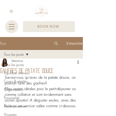
BOOK NOW
Post
S'inscrire
Tous les posts
Veronica
Tous les posts
Gaufres de patate douce
Equilibre intérieur
Saviez-vous qu'avec de la patate douce, on 
Corps & vitalité
pouvait faire des gaufres? 
Elles seront idéales pour le petit-déjeuner ou 
Organisation
comme collation et sont évidemment sans 
Parentalité
sucres ajoutés! A déguster seules, avec des 
fruits ou en version salée comme ci-dessous.
Recettes saines
Voyages