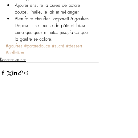
Ajouter ensuite la purée de patate 
douce, l’huile, le lait et mélanger. 
Bien faire chauffer l'appareil à gaufres. 
Déposer une louche de pâte et laisser 
cuire quelques minutes jusqu’à ce que 
la gaufre se colore.
#gaufres
#patatedouce
#sucré
#dessert
#collation
Recettes saines
Posts similaires
Voir tout