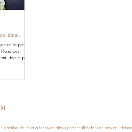
tate douce
vec de la patate
t faire des
ront idéales pour
r ou comme
AM
Coaching de vie et
création de bijoux personnalisés forts de sens pour femm