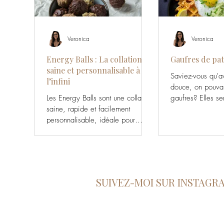
Veronica
Veronica
Energy Balls : La collation
Gaufres de pa
saine et personnalisable à
Saviez-vous qu'a
l’infini
douce, on pouvai
Les Energy Balls sont une collation
gaufres? Elles se
saine, rapide et facilement
le petit-déjeune
personnalisable, idéale pour
collation et...
booster votre énergie avant ou
après le sport,
SUIVEZ-MOI SUR INSTAGR