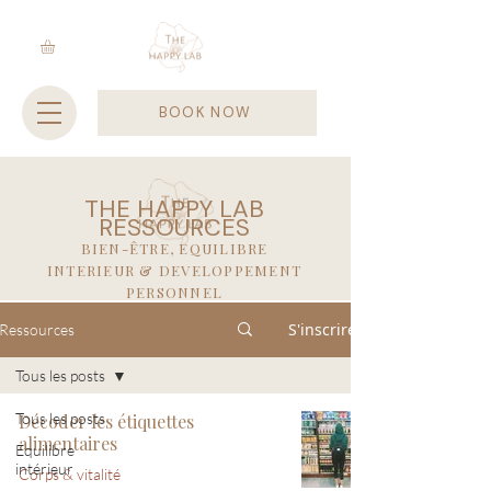
BOOK NOW
THE HAPPY LAB
RESSOURCES
BIEN-ÊTRE, EQUILIBRE
INTERIEUR & DEVELOPPEMENT
PERSONNEL
S'inscrire
Ressources
Tous les posts
Tous les posts
Décoder les étiquettes
alimentaires
Equilibre
intérieur
Corps & vitalité