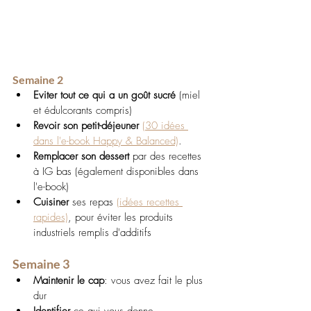
Semaine 2 
Eviter tout ce qui a un goût sucré
 (miel 
et édulcorants compris)
Revoir son petit-déjeuner
(30 idées 
dans l'e-book Happy & Balanced)
. 
Remplacer son dessert
 par des recettes 
à IG bas (également disponibles dans 
l'e-book)
Cuisiner 
ses repas 
(idées recettes 
rapides)
, pour éviter les produits 
industriels remplis d'additifs
Semaine 3
Maintenir le cap
: vous avez fait le plus 
dur