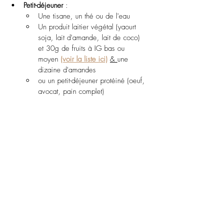
Petit-déjeuner
 :
Une tisane, un thé ou de l'eau
Un produit laitier végétal (yaourt 
soja, lait d'amande, lait de coco) 
et 30g de fruits à IG bas ou 
moyen 
(voir la liste ici)
& 
une 
dizaine d'amandes
ou un petit-déjeuner protéiné (oeuf, 
avocat, pain complet)