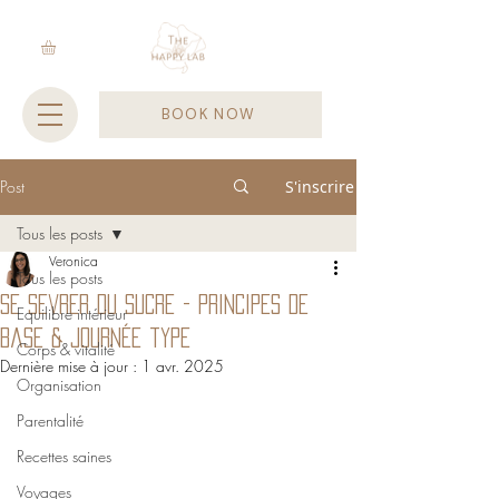
BOOK NOW
Post
S'inscrire
Tous les posts
Veronica
Tous les posts
Se sevrer du sucre - principes de
Equilibre intérieur
base & journée type
Corps & vitalité
Dernière mise à jour :
1 avr. 2025
Organisation
Parentalité
Recettes saines
Voyages