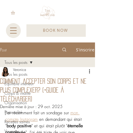
BOOK NOW
Post
S'inscrire
Tous les posts
Veronica
Tous les posts
Comment accepter son corps et ne
Equilibre intérieur
plus complexer? (+guide à
Corps & vitalité
télécharger)
Organisation
Dernière mise à jour :
29 oct. 2025
Parentalité
J'ai récemment fait un sondage sur 
mon 
compte Instagram
 en demandant qui était 
Recettes saines
"
body positive
" et qui était plutôt "
éternelle 
Voyages
complexée
". J'ai été triste de voir que 