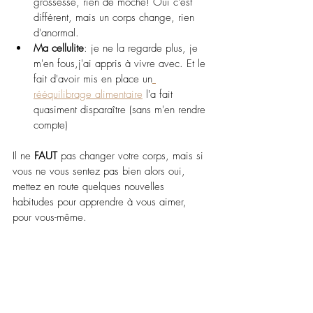
grossesse, rien de moche! Oui c'est 
différent, mais un corps change, rien 
d'anormal.
Ma cellulite
: je ne la regarde plus, je 
m'en fous,j'ai appris à vivre avec. Et le 
fait d'avoir mis en place un
rééquilibrage alimentaire
 l'a fait 
quasiment disparaître (sans m'en rendre 
compte)
Il ne 
FAUT 
pas changer votre corps, mais si 
vous ne vous sentez pas bien alors oui, 
mettez en route quelques nouvelles 
habitudes pour apprendre à vous aimer, 
pour vous-même.