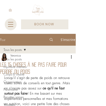
BOOK NOW
Post
S'inscrire
Tous les posts
Veronica
Tous les posts
Les 15 choses à ne pas faire pour
Equilibre intérieur
perdre du poids
Corps & vitalité
Lorsqu'il s'agit de perte de poids on retrouve 
Organisation
toutes sortes de conseils en tout genre. Mais 
on n'insiste pas assez sur 
ce qu'il ne faut 
Parentalité
surtout pas faire
! En me basant sur mes 
Recettes saines
expériences personnelles et mes formations 
en nutrition, voici une petite liste des choses 
Voyages