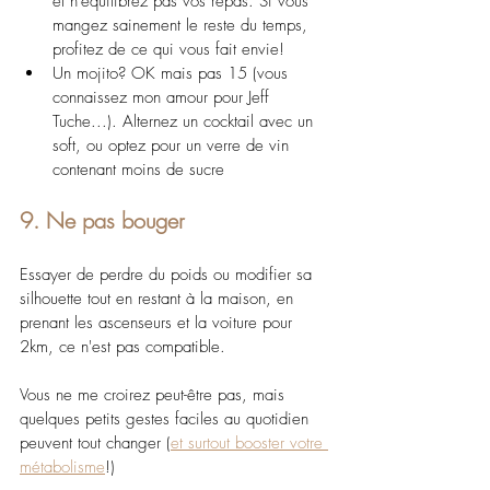
et n'équilibrez pas vos repas. Si vous 
mangez sainement le reste du temps, 
profitez de ce qui vous fait envie!
Un mojito? OK mais pas 15 (vous 
connaissez mon amour pour Jeff 
Tuche...). Alternez un cocktail avec un 
soft, ou optez pour un verre de vin 
contenant moins de sucre
9. Ne pas bouger
Essayer de perdre du poids ou modifier sa 
silhouette tout en restant à la maison, en 
prenant les ascenseurs et la voiture pour 
2km, ce n'est pas compatible.
Vous ne me croirez peut-être pas, mais 
quelques petits gestes faciles au quotidien 
peuvent tout changer (
et surtout booster votre 
métabolisme
!)