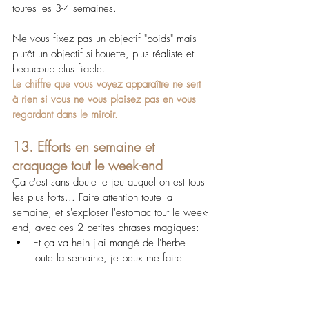
toutes les 3-4 semaines.
Ne vous fixez pas un objectif "poids" mais 
plutôt un objectif silhouette, plus réaliste et 
beaucoup plus fiable.
Le chiffre que vous voyez apparaître ne sert 
à rien si vous ne vous plaisez pas en vous 
regardant dans le miroir.
13. Efforts en semaine et 
craquage tout le week-end
Ça c'est sans doute le jeu auquel on est tous 
les plus forts... Faire attention toute la 
semaine, et s'exploser l'estomac tout le week-
end, avec ces 2 petites phrases magiques:
Et ça va hein j'ai mangé de l'herbe 
toute la semaine, je peux me faire 
plaisir
Oh ben foutu pour foutu je 
recommencerai lundi