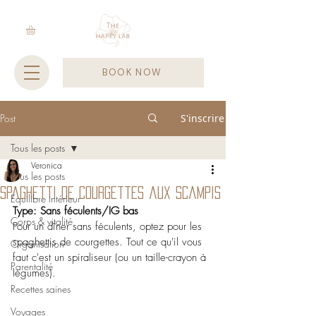
BOOK NOW
Post
S'inscrire
Tous les posts
Veronica
Tous les posts
Spaghetti de courgettes aux scampis
Equilibre intérieur
Type: Sans féculents/IG bas
Corps & vitalité
Pour un dîner sans féculents, optez pour les 
spaghettis de courgettes. Tout ce qu'il vous 
Organisation
faut c'est un spiraliseur (ou un taille-crayon à 
Parentalité
légumes).
Recettes saines
Voyages