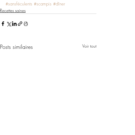
#sansféculents
#scampis
#dîner
Recettes saines
Posts similaires
Voir tout