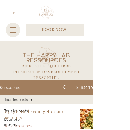
BOOK NOW
THE HAPPY LAB
RESSOURCES
BIEN-ÊTRE, EQUILIBRE
INTERIEUR & DEVELOPPEMENT
PERSONNEL
S'inscrire
Ressources
Tous les posts
Tous les posts
Spaghetti de courgettes aux
scampis
Equilibre
intérieur
Recettes saines