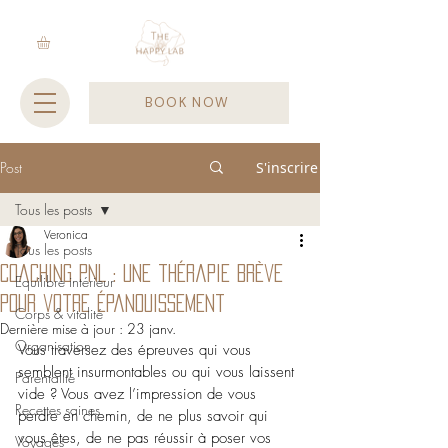
BOOK NOW
Post
S'inscrire
Tous les posts
Veronica
Tous les posts
Coaching PNL : Une thérapie brève
Equilibre intérieur
pour votre épanouissement
Corps & vitalité
Dernière mise à jour :
23 janv.
Organisation
Vous traversez des épreuves qui vous 
semblent insurmontables ou qui vous laissent 
Parentalité
vide ? Vous avez l’impression de vous 
Recettes saines
perdre en chemin, de ne plus savoir qui 
vous êtes, de ne pas réussir à poser vos 
Voyages