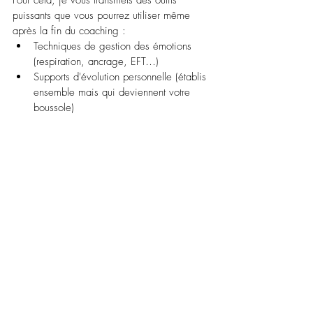
puissants que vous pourrez utiliser même 
après la fin du coaching :
Techniques de gestion des émotions 
(respiration, ancrage, EFT…)
Supports d'évolution personnelle (établis 
ensemble mais qui deviennent votre 
boussole)
Stratégies pour s’affirmer et sortir des 
relations toxiques
Techniques de remise en question des 
pensées limitantes
Méthodes de visualisation pour ancrer 
un changement durable
Témoignage
S.T
Avant de commencer le coaching, je 
ne réalisais pas à quel point je ne me 