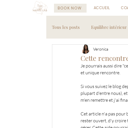
ACCUEIL
CO
BOOK NOW
Tous les posts
Equilibre intérieur
Veronica
Recettes saines
Voyages
Cette rencontre
Je pourrais aussi dire "c
et unique rencontre.
Si vous suivez le blog d
plupart d'entre nous), e
m'en remettre et j'ai fin
Cet article n'a pas pour 
rester ouvert, d'y croire
gérer. Cette aide pourrai