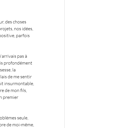
r, des choses 
ojets, nos idées, 
ositive, parfois 
n'arrivais pas à 
tais profondément 
sesse, la 
lais de me sentir 
it insurmontable, 
re de mon fils, 
n premier 
oblèmes seule, 
mbre de moi-même, 