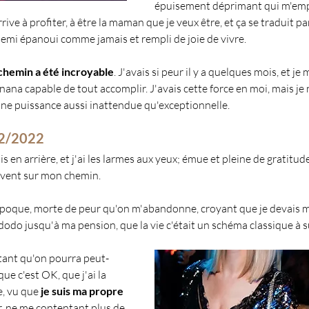
épuisement déprimant qui m'emp
rive à profiter, à être la maman que je veux être, et ça se traduit pa
mi épanoui comme jamais et rempli de joie de vivre.
 chemin a été incroyable
. J'avais si peur il y a quelques mois, et je 
na capable de tout accomplir. J'avais cette force en moi, mais je ne
une puissance aussi inattendue qu'exceptionnelle. 
12/2022
s en arrière, et j'ai les larmes aux yeux; émue et pleine de gratitud
ouvent sur mon chemin.
'époque, morte de peur qu'on m'abandonne, croyant que je devais 
odo jusqu'à ma pension, que la vie c'était un schéma classique à s
tant qu'on pourra peut-
e c'est OK, que j'ai la 
, vu que 
je suis ma propre 
 ne me contentant plus de 