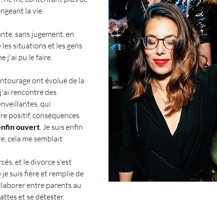
engeant la vie 
ante, sans jugement, en 
es situations et les gens 
 j'ai pu le faire.
ntourage ont évolué de la 
j'ai rencontré des 
veillantes, qui 
bre positif, conséquences 
enfin ouvert
. Je suis enfin 
e, cela me semblait 
és, et le divorce s'est 
je suis fière et remplie de 
llaborer entre parents au 
pattes et se détester.