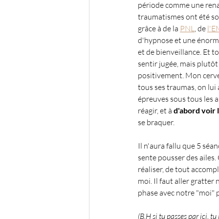
période comme une rena
traumatismes ont été so
grâce à de la 
PNL
, de 
l'
d'hypnose et une énorm
et de bienveillance. Et t
sentir jugée, mais plutôt
positivement. Mon cervea
tous ses traumas, on lui a
épreuves sous tous les a
réagir, et à 
d'abord voir l
se braquer.
Il n'aura fallu que 5 séa
sente pousser des ailes.
réaliser, de tout accompli
moi. Il faut aller gratter
phase avec notre "moi" p
(B.H si tu passes par ici, t