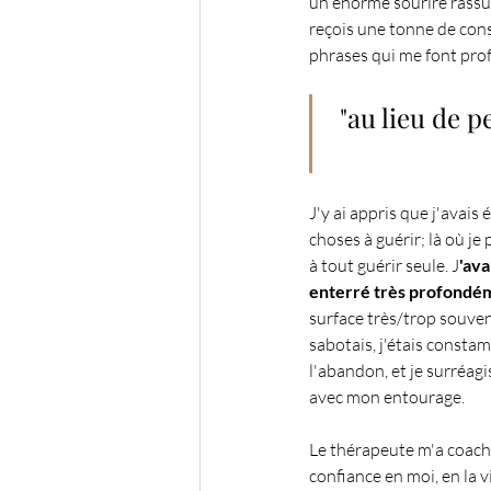
un énorme sourire rassura
reçois une tonne de conse
phrases qui me font pro
 "au lieu de penser à ce qui n'ira pas, et si tu pensais à tout ce qui 
J'y ai appris que j'avai
choses à guérir; là où je 
à tout guérir seule. J
'ava
enterré très profondé
surface très/trop souven
sabotais, j'étais constam
l'abandon, et je surréagi
avec mon entourage.
Le thérapeute m'a coach
confiance en moi, en la vie