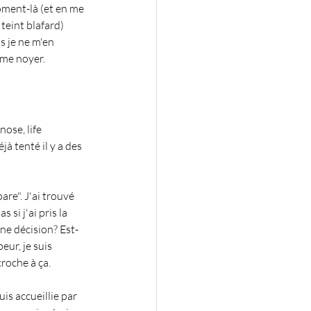
oment-là (et en me 
 teint blafard) 
is je ne m'en 
e me noyer.
ose, life 
 tenté il y a des 
are". J'ai trouvé 
si j'ai pris la 
ne décision? Est-
eur, je suis 
croche à ça.
is accueillie par 