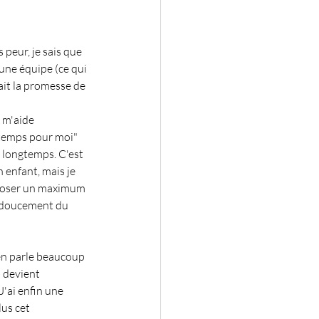
peur, je sais que 
une équipe (ce qui 
ait la promesse de 
 m'aide 
 temps pour moi" 
 longtemps. C'est 
 enfant, mais je 
eposer un maximum 
s doucement du 
en parle beaucoup 
; devient 
'ai enfin une 
lus cet 