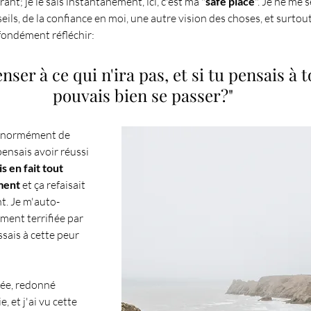
nt; je le sais instantanément, ici, c'est ma "
safe place
". Je ne me s
ils, de la confiance en moi, une autre vision des choses, et surtout
fondément réfléchir:
pouvais bien se passer?"
s énormément de 
pensais avoir réussi 
is en fait tout 
ment 
et ça refaisait 
t. Je m'auto-
ment terrifiée par 
ssais à cette peur 
ée, redonné 
, et j'ai vu cette 