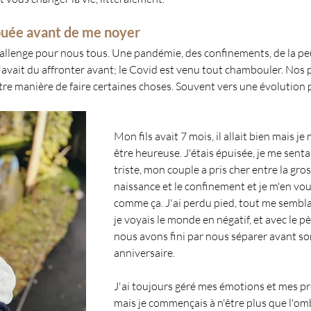
ouée avant de me noyer
allenge pour nous tous. Une pandémie, des confinements, de la peu
avait du affronter avant; le Covid est venu tout chambouler. Nos pr
otre manière de faire certaines choses. Souvent vers une évolution p
Mon fils avait 7 mois, il allait bien mais je 
être heureuse. J'étais épuisée, je me sen
triste, mon couple a pris cher entre la gros
naissance et le confinement et je m'en vou
comme ça. J'ai perdu pied, tout me sembla
je voyais le monde en négatif, et avec le pè
nous avons fini par nous séparer avant so
anniversaire.
J'ai toujours géré mes émotions et mes pr
mais je commençais à n'être plus que l'o