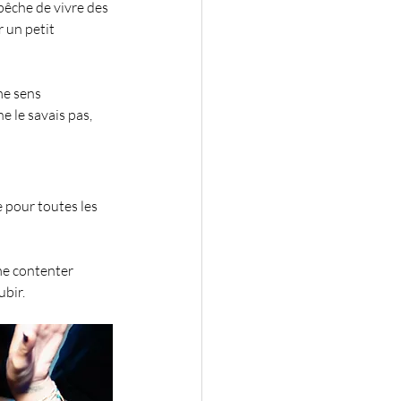
êche de vivre des 
r un petit 
me sens 
 le savais pas, 
e pour toutes les 
me contenter 
ubir.