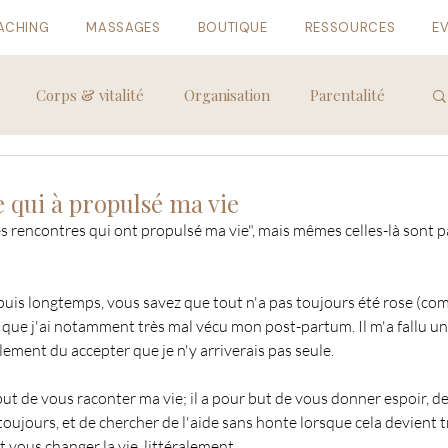
ACHING
MASSAGES
BOUTIQUE
RESSOURCES
E
Corps & vitalité
Organisation
Parentalité
 qui à propulsé ma vie
es rencontres qui ont propulsé ma vie", mais mêmes celles-là sont p
epuis longtemps, vous savez que tout n'a pas toujours été rose (co
t que j'ai notamment très mal vécu mon post-partum. Il m'a fallu un
alement du accepter que je n'y arriverais pas seule.
but de vous raconter ma vie; il a pour but de vous donner espoir, de
 toujours, et de chercher de l'aide sans honte lorsque cela devient tro
t vous changer la vie, littéralement.