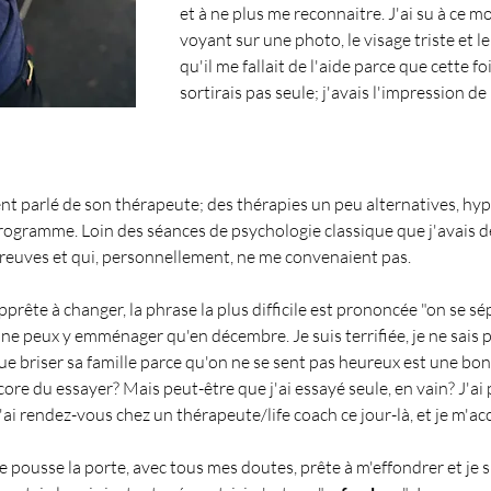
et à ne plus me reconnaitre. J'ai su à ce m
voyant sur une photo, le visage triste et le
qu'il me fallait de l'aide parce que cette fo
sortirais pas seule; j'avais l'impression d
 parlé de son thérapeute; des thérapies un peu alternatives, hypn
ogramme. Loin des séances de psychologie classique que j'avais déjà
reuves et qui, personnellement, ne me convenaient pas.
prête à changer, la phrase la plus difficile est prononcée "on se sép
e peux y emménager qu'en décembre. Je suis terrifiée, je ne sais pas 
ue briser sa famille parce qu'on ne se sent pas heureux est une bon
core du essayer? Mais peut-être que j'ai essayé seule, en vain? J'ai p
j'ai rendez-vous chez un thérapeute/life coach ce jour-là, et je m'ac
e pousse la porte, avec tous mes doutes, prête à m'effondrer et je su