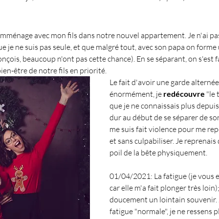
emménage avec mon fils dans notre nouvel appartement. Je n'ai pas 
ue je ne suis pas seule, et que malgré tout, avec son papa on forme 
nçois, beaucoup n'ont pas cette chance). En se séparant, on s'est f
ien-être de notre fils en priorité.
Le fait d'avoir une garde alternée
énormément, je 
redécouvre 
"le
que je ne connaissais plus depuis
dur au début de se séparer de son
me suis fait violence pour me r
et sans culpabiliser. Je reprenai
poil de la bête physiquement.
01/04/2021: La fatigue (je vous 
car elle m'a fait plonger très loin)
doucement un lointain souvenir. J
fatigue "normale", je ne ressens p