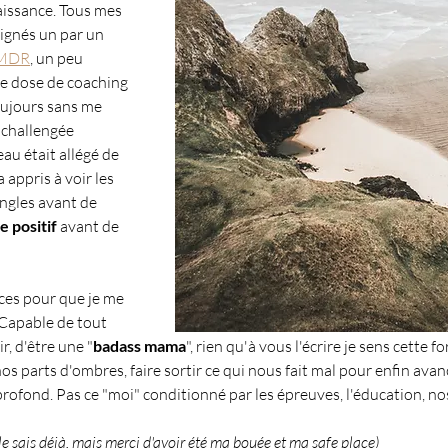
issance. Tous mes 
ignés un par un 
EMDR
,
 un peu 
e dose de coaching 
oujours sans me 
 challengée 
u était allégé de 
 appris à voir les 
ngles avant de 
e positif 
avant de 
nces pour que je me 
 Capable de tout 
r, d'être une "
badass mama
", rien qu'à vous l'écrire je sens cette fo
 nos parts d'ombres, faire sortir ce qui nous fait mal pour enfin avan
rofond. Pas ce "moi" conditionné par les épreuves, l'éducation, nos
u le sais déjà, mais merci d'avoir été ma bouée et ma safe place)