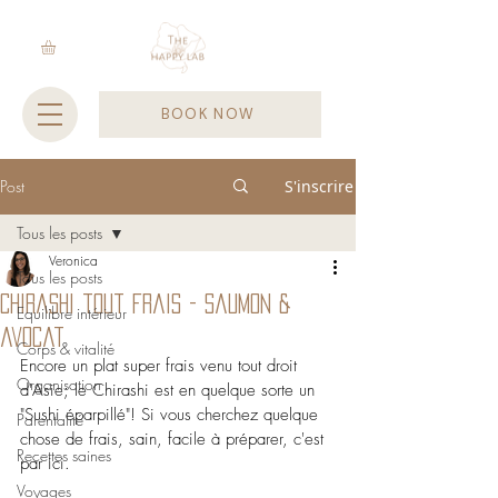
BOOK NOW
Post
S'inscrire
Tous les posts
Veronica
Tous les posts
Chirashi tout frais - saumon &
Equilibre intérieur
avocat
Corps & vitalité
Encore un plat super frais venu tout droit 
Organisation
d'Asie; le Chirashi est en quelque sorte un 
"Sushi éparpillé"! Si vous cherchez quelque 
Parentalité
chose de frais, sain, facile à préparer, c'est 
Recettes saines
par ici.
Voyages