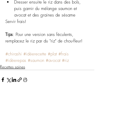
Dresser ensuite le riz dans des bols, 
puis garnir du mélange saumon et 
avocat et des graines de sésame
Servir frais!
Tips
: Pour une version sans féculents, 
remplacez le riz par du "riz" de chou-fleur!
#chirashi
#idéerecette
#plat
#frais
#idéerepas
#saumon
#avocat
#riz
Recettes saines
Posts similaires
Voir tout