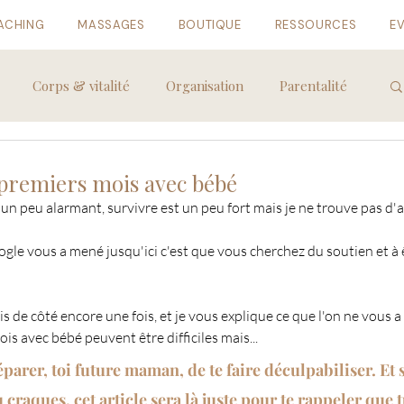
ACHING
MASSAGES
BOUTIQUE
RESSOURCES
E
Corps & vitalité
Organisation
Parentalité
 premiers mois avec bébé
est un peu alarmant, survivre est un peu fort mais je ne trouve pas d'
ogle vous a mené jusqu'ici c'est que vous cherchez du soutien et à 
 de côté encore une fois, et je vous explique ce que l'on ne vous a 
ois avec bébé peuvent être difficiles mais...
réparer, toi future maman, de te faire déculpabiliser. Et s
u craques, cet article sera là juste pour te rappeler que t