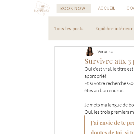
ACCUEIL
CO
BOOK NOW
Tous les posts
Equilibre intérieur
Veronica
Recettes saines
Voyages
Survivre aux 3
Oui c'est vrai, le titre 
approprié!
Et si votre recherche Go
êtes au bon endroit.
Je mets ma langue de bois
Oui, les trois premiers m
J'ai envie de te p
doutes de toi, si t