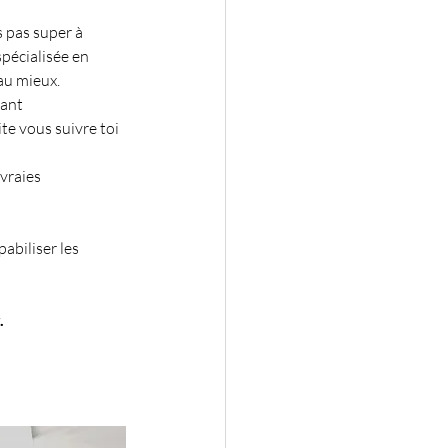
s pas super à 
pécialisée en 
au mieux. 
ant 
e vous suivre toi 
vraies 
pabiliser les 
.