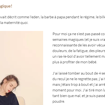
agique!
avait décrit comme l'eden, la barbe à papa pendant le régime, le bil
e la maternité quoi.
Pour moi ça ne s'est pas passé c
semaines magiques (et je suis vr
reconnaissante de les avoir vécue
douleurs, de la fatigue, des pleur
un ras-le-bol d'avoir tellement ma
plus à profiter de mon bébé. 
J'ai laissé tomber au bout de 4 s
du recul je ne le regrette pas; j'ai 
mais j'étais trop à bout et j'ai ar
moment pour moi. J'ai tiré mon la
tant bien que mal, et je suis passé
poudre.