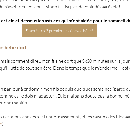
de n'avoir rien entendu, sinon tu risques devenir désagréable!
article ci-dessous les astuces qui m'ont aidée pour le sommeil de
Et après les 3 premiers mois avec bébé?
on bébé dort
 mais comment dire... mon fils ne dort que 3x30 minutes sur la jour
u'il lutte de tout son être. Donc le temps que je m'endorme, il est d
 par jour à endormir mon fils depuis quelques semaines (parce que
comme ça, je dois m'adapter). Et je n'ai sans doute pas la bonne mé
 bonne manière.
s certaines choses sur l'endormissement, et les raisons des blocage
le
)