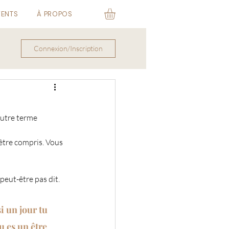
VENTS
À PROPOS
Connexion/Inscription
autre terme 
être compris. Vous 
peut-être pas dit.
i un jour tu 
u es un être 