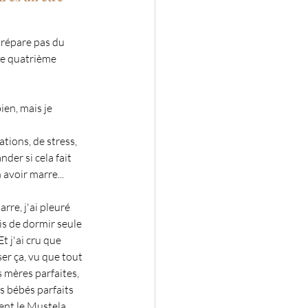
 prépare pas du 
le quatrième 
ien, mais je 
tions, de stress, 
er si cela fait 
 avoir marre...
rre, j'ai pleuré 
is de dormir seule 
 j'ai cru que 
er ça, vu que tout 
 mères parfaites, 
s bébés parfaits 
ent le Mustela.