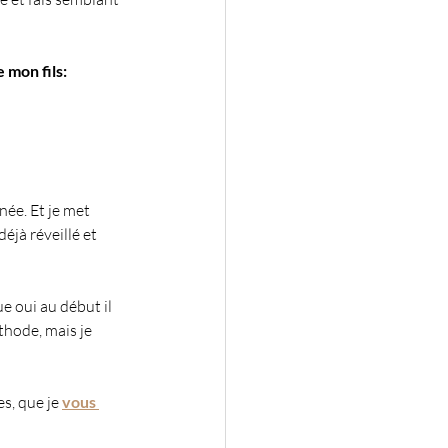
 mon fils: 
née. Et je met 
éjà réveillé et 
 oui au début il 
thode, mais je 
s, que je 
vous 