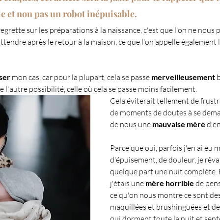
 et non pas un robot inépuisable.
 regrette sur les préparations à la naissance, c'est que l'on ne nous
attendre après le retour à la maison, ce que l'on appelle également 
ser
 mon cas, car pour la plupart, cela se passe 
merveilleusement 
b
e l'autre possibilité, celle où cela se passe moins facilement.
Cela éviterait tellement de frustra
de moments de doutes à se demand
de nous une
 mauvaise mère 
d'en
Parce que oui, parfois j'en ai eu ma
d'épuisement, de douleur, je rêva
quelque part une nuit complète. Et
j'étais une 
mère horrible
 de pens
ce qu'on nous montre ce sont des
maquillées et brushinguées et de
qui dorment toute la nuit et sent