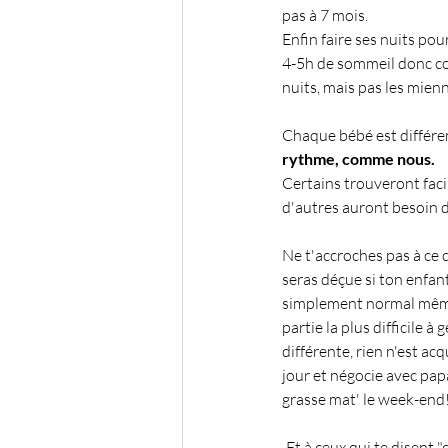
pas à 7 mois. 
Enfin faire ses nuits pou
4-5h de sommeil donc con
nuits, mais pas les mien
Chaque bébé est différe
rythme, comme nous. 
Certains trouveront faci
d'autres auront besoin 
Ne t'accroches pas à ce c
seras déçue si ton enfant
simplement normal même 
partie la plus difficile à
différente, rien n'est acqu
jour et négocie avec pa
grasse mat' le week-end
Et à ceux qui te disent "