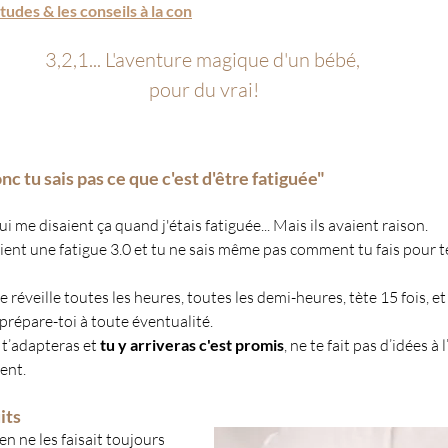
udes & les conseils à la con
3,2,1... L'aventure magique d'un bébé, 
pour du vrai!
nc tu sais pas ce que c'est d'être fatiguée"
i me disaient ça quand j'étais fatiguée... Mais ils avaient raison. 
vient une fatigue 3.0 et tu ne sais même pas comment tu fais pour te
e réveille toutes les heures, toutes les demi-heures, tète 15 fois, et
 prépare-toi à toute éventualité.
 t’adapteras et 
tu y arriveras c'est promis
, ne te fait pas d’idées à
ent.
its
ien ne les faisait toujours 