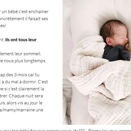
r un bébé c'est enchaîner 
crètement il faisait ses 
nes!
nt,
 ils ont tous leur 
lement leur sommeil, 
de nous plus longtemps.
ap des 3 mois car tu 
 à du mal à dormir. C'est 
si c'est clairement la 
 gérer. Chaque nuit sera 
is, alors vis au jour le 
pa/mamy/marraine une 
!
quoiiii ton bébé fais pas encore ses nuits???"... Ferme les yeux, respi