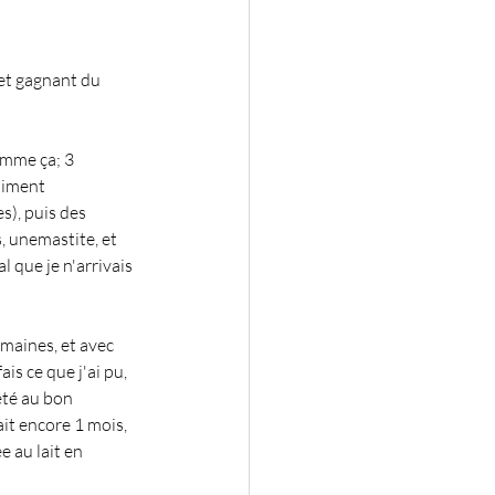
let gagnant du 
omme ça; 3 
aiment 
s), puis des 
s, unemastite, et 
l que je n'arrivais 
emaines, et avec 
fais ce que j'ai pu, 
rêté au bon 
it encore 1 mois, 
e au lait en 