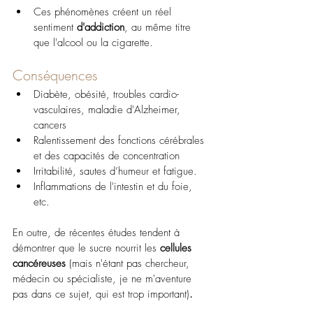
Ces phénomènes créent un réel 
sentiment 
d'addiction
, au même titre 
que l'alcool ou la cigarette.
Conséquences
Diabète, obésité, troubles cardio-
vasculaires, maladie d'Alzheimer, 
cancers
Ralentissement des fonctions cérébrales 
et des capacités de concentration
Irritabilité, sautes d’humeur et fatigue. 
Inflammations de l'intestin et du foie, 
etc.
En outre, de récentes études tendent à 
démontrer que le sucre nourrit les
 cellules 
cancéreuses 
(mais n'étant pas chercheur, 
médecin ou spécialiste, je ne m'aventure 
pas dans ce sujet, qui est trop important)
.