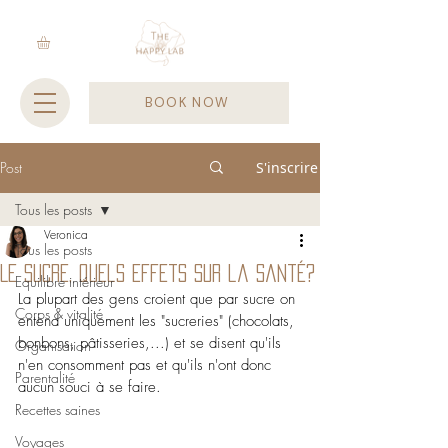
BOOK NOW
Post
S'inscrire
Tous les posts
Veronica
Tous les posts
Le sucre, quels effets sur la santé?
Equilibre intérieur
La plupart des gens croient que par sucre on 
Corps & vitalité
entend uniquement les "sucreries" (chocolats, 
bonbons, pâtisseries,...) et se disent qu'ils 
Organisation
n'en consomment pas et qu'ils n'ont donc 
Parentalité
aucun souci à se faire.
Recettes saines
Voyages