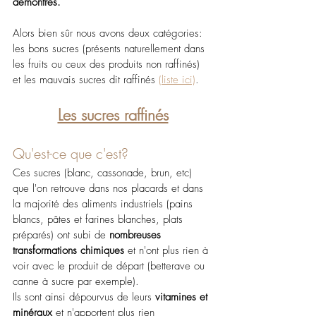
démontrés.
Alors bien sûr nous avons deux catégories: 
les bons sucres (présents naturellement dans 
les fruits ou ceux des produits non raffinés) 
et les mauvais sucres dit raffinés 
(liste ici)
. 
Les sucres raffinés
Qu'est-ce que c'est?
Ces sucres (blanc, cassonade, brun, etc) 
que l'on retrouve dans nos placards et dans 
la majorité des aliments industriels (pains 
blancs, pâtes et farines blanches, plats 
préparés) ont subi de 
nombreuses 
transformations chimiques
 et n'ont plus rien à 
voir avec le produit de départ (betterave ou 
canne à sucre par exemple). 
Ils sont ainsi dépourvus de leurs 
vitamines et 
minéraux
 et n'apportent plus rien 