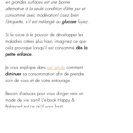
en grandes surfaces est une bonne 
alternative à la seule condition d'être pur et 
consommé avec modération! Lisez bien 
l'étiquette, s'il est mélangé au 
glucose
 fuyez.
Si le sucre à le pouvoir de développer les 
maladies citées plus haut, imaginez ce que 
cela provoque lorsqu'il est consommé
 dès la 
petite enfance
. 
Je vous explique dans 
cet article
 comment 
diminuer
 sa consommation afin de prendre 
soin de vous et de votre entourage. 
Besoin d'astuces pour vous diriger vers un 
mode de vie sain? L'e-book Happy & 
Balanced est ce qu'il vous faut!
Un suivi sur 4 semaines, des recettes faciles 
et rapides à préparer et des conseils pour 
adopter un nouveau mode de vie 
facilement. Téléchargez-le sans plus tarder ci-