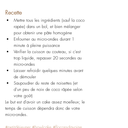
Recette
Mettre tous les ingrédients (sauf la coco 
rapée) dans un bol, et bien mélanger 
pour obtenir une pâte homogène
Enfourner au micro-ondes durant 1 
minute à pleine puissance 
Vérifier la cuisson au couteau, si c'est 
trop liquide, repasser 20 secondes au 
micro-ondes
Laisser refroidir quelques minutes avant 
de démouler
Saupoudrer du reste de noisettes (et 
d’un peu de noix de coco râpée selon 
votre goût)
Le but est d'avoir un cake assez moelleux; le 
temps de cuisson dépendra donc de votre 
micro-ondes.
#petitdéjeuner
#bowlcake
#floconsdavoine