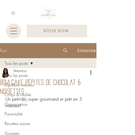
BOOK NOW
Post
S'inscrire
Tous les posts
Veronica
Tous les posts
Bowlcake pépites de chocolat &
Equilibre intérieur
noisettes
Corps & vitalité
Un petit-déj super gourmand et prêt en 5 
Organisation
minutes!
Parentalité
Recettes saines
Voyages