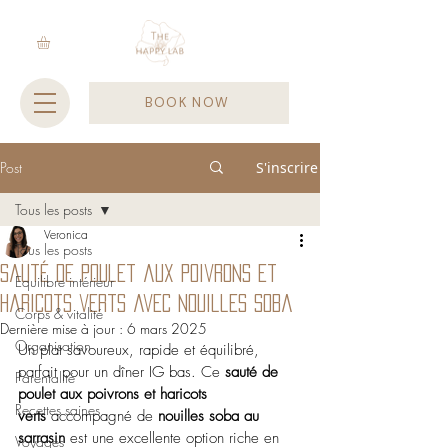
BOOK NOW
Post
S'inscrire
Tous les posts
Veronica
Tous les posts
Sauté de poulet aux poivrons et
Equilibre intérieur
haricots verts avec nouilles soba
Corps & vitalité
Dernière mise à jour :
6 mars 2025
Organisation
Un plat savoureux, rapide et équilibré, 
parfait pour un dîner IG bas. Ce 
sauté de 
Parentalité
poulet aux poivrons et haricots 
Recettes saines
verts
 accompagné de 
nouilles soba au 
sarrasin
 est une excellente option riche en 
Voyages