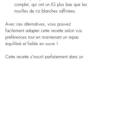
complet, qui ont un IG plus bas que les 
nouilles de riz blanches raffinées.
Avec ces alternatives, vous pouvez 
facilement adapter cette recette selon vos 
préférences tout en maintenant un repas 
équilibré et faible en sucre !
Cette recette s'inscrit parfaitement dans un 
régime alimentaire à 
IG bas
, et en faible 
consommation de sucres raffinés.
A bientôt,
Veronica, ta coach de vie tout terrain qui 
t’aide à trouver ton équilibre vers une vie 
plus apaisée.
recette ig bas
recette rapide
recette saine
idée repas sain
nouilles soba
Recettes saines