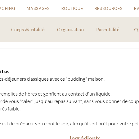
ACHING
MASSAGES
BOUTIQUE
RESSOURCES
E
Corps & vitalité
Organisation
Parentalité
G bas
ts-déjeuners classiques avec ce "pudding" maison. 
remplies de fibres et gonflent au contact d'un liquide.
r de vous "caler" jusqu'au repas suivant, sans vous donner de coup
ès faible.
 est de préparer votre pot le soir, afin qu'il soit prêt pour votre pet
Ingrédients