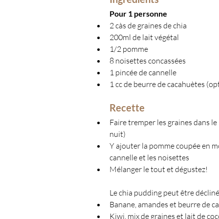
Pour 1 personne
2 càs de graines de chia
200ml de lait végétal
1/2 pomme
8 noisettes concassées
1 pincée de cannelle
1 cc de beurre de cacahuètes (op
Recette
Faire tremper les graines dans le l
nuit)
Y ajouter la pomme coupée en mo
cannelle et les noisettes
Mélanger le tout et dégustez!
Le chia pudding peut être décliné
Banane, amandes et beurre de c
Kiwi, mix de graines et lait de co