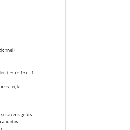
tionnel)
ait (entre 1h et 1 
rceaux, la 
 selon vos goûts:
acahuètes
co