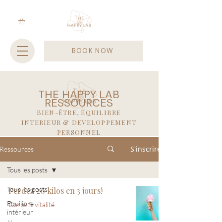
BOOK NOW
THE HAPPY LAB
RESSOURCES
BIEN-ÊTRE, EQUILIBRE
INTERIEUR & DEVELOPPEMENT
PERSONNEL
S'inscrire
Ressources
Tous les posts
Tous les posts
Perdez 20 kilos en 3 jours!
Equilibre
Corps & vitalité
intérieur