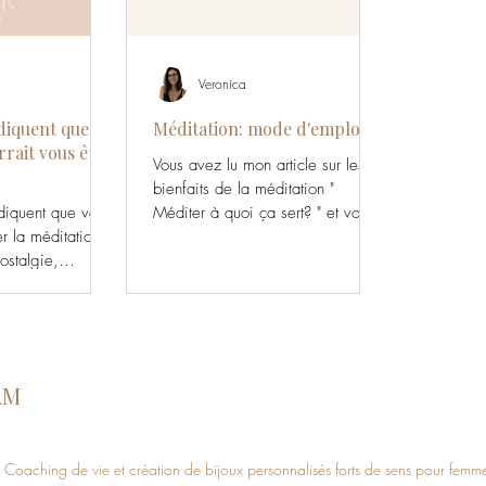
Veronica
diquent que la
Méditation: mode d'emploi
rait vous être
Vous avez lu mon article sur les
bienfaits de la méditation "
ndiquent que vous
Méditer à quoi ça sert? " et vous
 la méditation.
aimeriez essayer, sans savoir par
nostalgie,
où...
c la méditation
AM
Coaching de vie et
création de bijoux personnalisés forts de sens pour femm