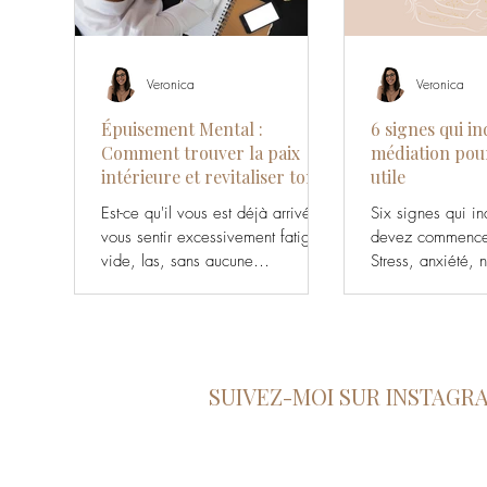
Veronica
Veronica
Épuisement Mental :
6 signes qui in
Comment trouver la paix
médiation pour
intérieure et revitaliser ton
utile
esprit
Est-ce qu'il vous est déjà arrivé de
Six signes qui i
vous sentir excessivement fatigué,
devez commencer
vide, las, sans aucune
Stress, anxiété, 
motivation?
apaisez-vous ave
SUIVEZ-MOI SUR INSTAGR