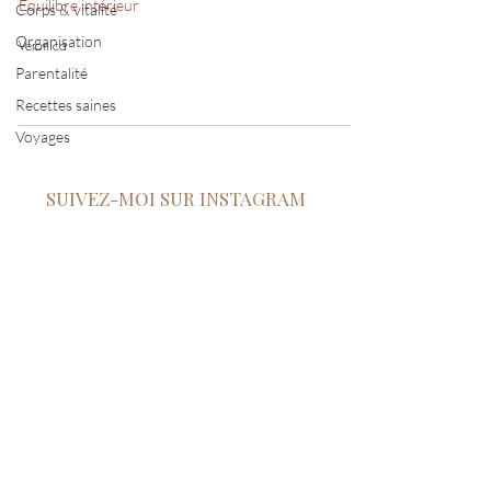
Equilibre intérieur
Corps & vitalité
Organisation
Veronica
Parentalité
Recettes saines
Voyages
SUIVEZ-MOI SUR INSTAGRAM