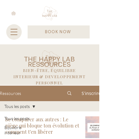
BOOK NOW
THE HAPPY LAB
RESSOURCES
BIEN-ÊTRE, EQUILIBRE
INTERIEUR & DEVELOPPEMENT
PERSONNEL
S'inscrire
Ressources
Tous les posts
Tous les posts
Se comparer aux autres : Le
piège qui bloque ton évolution et
Equilibre
comment t'en libérer
intérieur