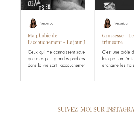
Veronica
Veronica
Ma phobie de
Grossesse - Le
l'accouchement - Le jour J
trimestre
Ceux qui me connaissent savent
C'est une drôle 
que mes plus grandes phobies
lorsque l'on réali
dans la vie sont l'accouchement et
enchaîne les troi
les araignées! J'ai toujours dis
de cette belle av
que le...
grossesse. Au...
SUIVEZ-MOI SUR INSTAGR