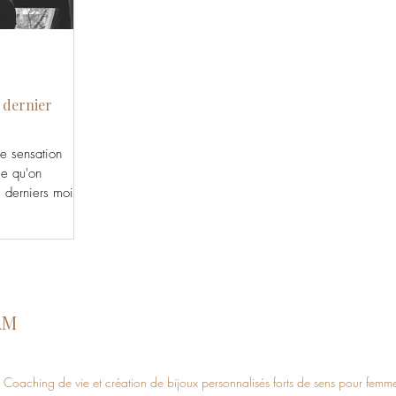
 dernier
de sensation
se qu'on
s derniers mois
enture qu’est la
AM
Coaching de vie et
création de bijoux personnalisés forts de sens pour femm