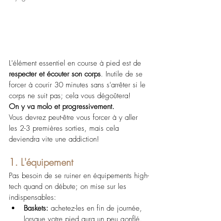
L'élément essentiel en course à pied est de 
respecter et écouter son corps
. Inutile de se 
forcer à courir 30 minutes sans s'arrêter si le 
corps ne suit pas; cela vous dégoûtera!
On y va molo et progressivement. 
Vous devrez peut-être vous forcer à y aller 
les 2-3 premières sorties, mais cela 
deviendra vite une addiction!
1. L'équipement
Pas besoin de se ruiner en équipements high-
tech quand on débute; on mise sur les 
indispensables:
Baskets: 
achetez-les en fin de journée, 
lorsque votre pied aura un peu gonflé. 