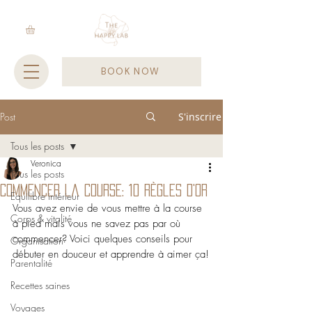
BOOK NOW
Post
S'inscrire
Tous les posts
Veronica
Tous les posts
Commencer la course: 10 règles d'or
Equilibre intérieur
Vous avez envie de vous mettre à la course 
Corps & vitalité
à pied mais vous ne savez pas par où 
commencer? Voici quelques conseils pour 
Organisation
débuter en douceur et apprendre à aimer ça!
Parentalité
Recettes saines
Voyages