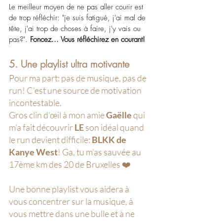
Le meilleur moyen de ne pas aller courir est 
de trop réfléchir: "je suis fatigué, j'ai mal de 
tête, j'ai trop de choses à faire, j'y vais ou 
pas?".
 Foncez... Vous réfléchirez en courant!
5. Une playlist ultra motivante
Pour ma part: pas de musique, pas de 
run! C'est une source de motivation 
incontestable.
Gros clin d’œil à mon amie 
Gaëlle 
qui 
m'a fait découvrir 
LE 
son idéal quand 
le run devient difficile: 
BLKK de 
Kanye West
! Ga, tu m'as sauvée au 
17ème km des 20 de Bruxelles ❤️ 
Une bonne playlist vous aidera à 
vous concentrer sur la musique, à 
vous mettre dans une bulle et à ne 