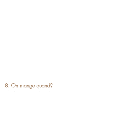
8. On mange quand?
Afin d'éviter les lourdeurs d'estomac, 
on 
évite de manger lourd juste avant le run.
 Le 
dernier repas consistant est à prendre au 
moins 2h avant. En cas de petit creux et 
pour se redonner de l'énergie, on peut bien 