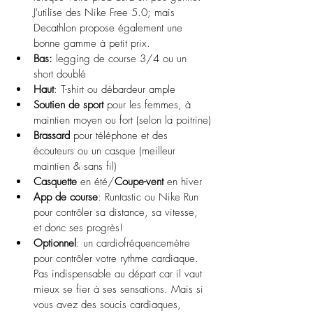
J'utilise des Nike Free 5.0; mais 
Decathlon propose également une 
bonne gamme à petit prix.
Bas:
 legging de course 3/4 ou un 
short doublé
Haut
: T-shirt ou débardeur ample
Soutien de sport
 pour les femmes, à 
maintien moyen ou fort (selon la poitrine)
Brassard 
pour téléphone et des 
écouteurs ou un casque (meilleur 
maintien & sans fil)
Casquette 
en été/
Coupe-vent
 en hiver
App de course
: Runtastic ou Nike Run 
pour contrôler sa distance, sa vitesse, 
et donc ses progrès!
Optionnel
: un cardiofréquencemètre 
pour contrôler votre rythme cardiaque. 
Pas indispensable au départ car il vaut 
mieux se fier à ses sensations. Mais si 
vous avez des soucis cardiaques, 