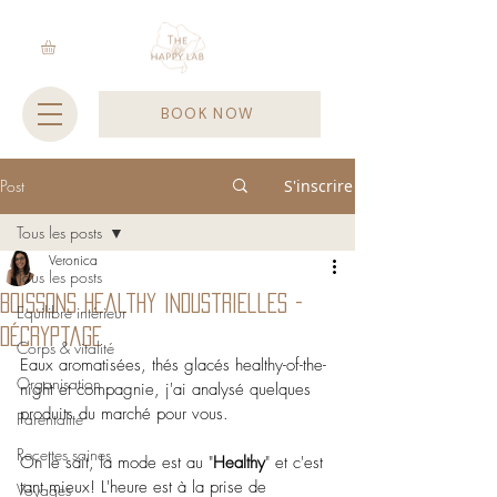
BOOK NOW
Post
S'inscrire
Tous les posts
Veronica
Tous les posts
Boissons healthy industrielles -
Equilibre intérieur
décryptage
Corps & vitalité
Eaux aromatisées, thés glacés healthy-of-the-
Organisation
night et compagnie, j'ai analysé quelques 
produits du marché pour vous.
Parentalité
Recettes saines
On le sait, la mode est au "
Healthy
" et c'est 
tant mieux! L'heure est à la prise de 
Voyages