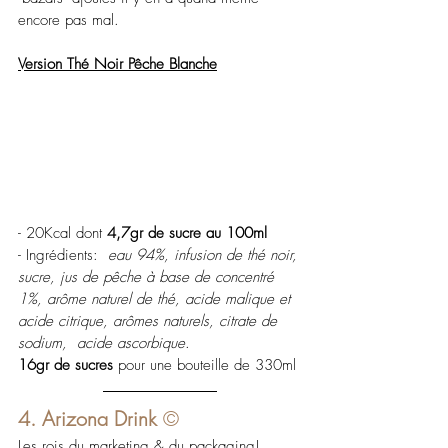
encore pas mal.
Version Thé Noir Pêche Blanche
- 20Kcal dont 
4,7gr de sucre au 100ml
- Ingrédients:  
eau 94%, infusion de thé noir, 
sucre, jus de pêche à base de concentré 
1%, arôme naturel de thé, acide malique et 
acide citrique, arômes naturels, citrate de 
sodium,  acide ascorbique
. 
16gr de sucres
 pour une bouteille de 330ml
4. Arizona Drink 
©
Les rois du marketing & du packaging! 