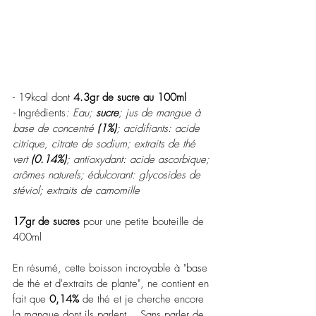
- 19kcal dont 
4.3gr de sucre au 100ml
- 
Ingrédients
: Eau; 
sucre
; jus de mangue à 
base de concentré 
(1%)
; acidifiants: acide 
citrique, citrate de sodium; extraits de thé 
vert 
(0.14%)
; antioxydant: acide ascorbique; 
arômes naturels; édulcorant: glycosides de 
stéviol; extraits de camomille 
17gr de sucres
 pour une petite bouteille de 
400ml
En résumé, cette boisson incroyable à "base 
de thé et d'extraits de plante", ne contient en 
fait que 
0,14% 
de thé et je cherche encore 
la mangue dont ils parlent... Sans parler de 