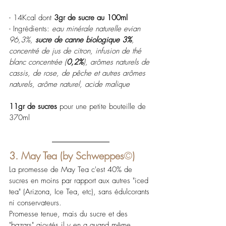
- 14Kcal dont 
3gr de sucre au 100ml
- Ingrédients: 
eau minérale naturelle evian 
96,3%, 
sucre de canne biologique 3%
, 
concentré de jus de citron, infusion de thé 
blanc concentrée (
0,2%
), arômes naturels de 
cassis, de rose, de pêche et autres arômes 
naturels, arôme naturel, acide malique 
11gr de sucres
 pour une petite bouteille de 
370ml
3. May Tea (by Schweppes
©
)
La promesse de May Tea c'est 40% de 
sucres en moins par rapport aux autres "iced 
tea" (Arizona, Ice Tea, etc), sans édulcorants 
ni conservateurs.
Promesse tenue, mais du sucre et des 
"bazars" ajoutés il y en a quand même 