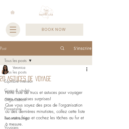
BOOK NOW
Post
S'inscrire
Tous les posts
Veronica
Tous les posts
20 Astuces de voyage
Equilibre intérieur
Corps & vitalité
Petite liste de trucs et astuces pour voyager 
sans mauvaises surprises!
Organisation
Que vous soyez des pros de l'organisation 
Parentalité
ou des dernières minutistes, collez cette liste 
sur votre frigo et cochez les tâches au fur et 
Recettes saines
à mesure.
Voyages