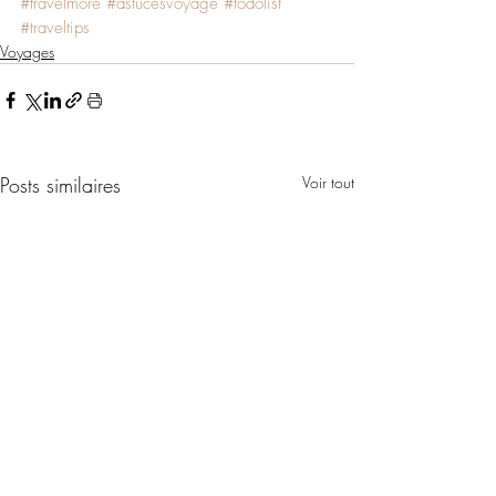
#travelmore
#astucesvoyage
#todolist
#traveltips
Voyages
Posts similaires
Voir tout