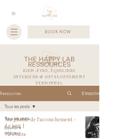
BOOK NOW
THE HAPPY LAB
RESSOURCES
BIEN-ÊTRE, EQUILIBRE
INTERIEUR & DEVELOPPEMENT
PERSONNEL
S'inscrire
Ressources
Tous les posts
Tous les posts
Ma phobie de l'accouchement -
Le jour J
Equilibre
intérieur
Parentalité