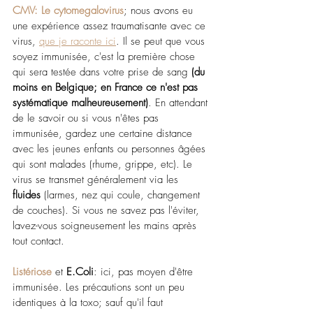
CMV: Le cytomegalovirus
; nous avons eu 
une expérience assez traumatisante avec ce 
virus, 
que je raconte ici
. Il se peut que vous 
soyez immunisée, c'est la première chose 
qui sera testée dans votre prise de sang 
(du 
moins en Belgique; en France ce n'est pas 
systématique malheureusement)
. En attendant 
de le savoir ou si vous n'êtes pas 
immunisée, gardez une certaine distance 
avec les jeunes enfants ou personnes âgées 
qui sont malades (rhume, grippe, etc). Le 
virus se transmet généralement via les 
fluides 
(larmes, nez qui coule, changement 
de couches). Si vous ne savez pas l'éviter, 
lavez-vous soigneusement les mains après 
tout contact.
Listériose
et 
E.Coli
: ici, pas moyen d'être 
immunisée. Les précautions sont un peu 
identiques à la toxo; sauf qu'il faut 