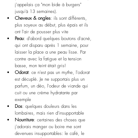
j'appelais ça "mon bide à burgers" 
jusqu'à 13 semaines).
Cheveux & ongles
: ils sont différents, 
plus soyeux au début, plus épais et ils 
ont l'air de pousser plus vite
Peau
: d'abord quelques boutons d'acné, 
qui ont disparu après 1 semaine, pour 
laisser la place a une peau lisse. Par 
contre avec la fatigue et la tension 
basse, mon teint était gris!
Odorat
: ce n'est pas un mythe, l'odorat 
est décuplé. Je ne supportais plus un 
parfum, un déo, l'odeur de viande qui 
cuit ou une crème hydratante par 
exemple
Dos
: quelques douleurs dans les 
lombaires, mais rien d'insupportable
Nourriture
: certaines des choses que 
j'adorais manger ou boire me sont 
devenues insupportables: le café, le 