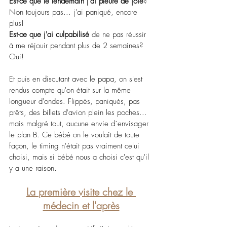
Est-ce que le lendemain j'ai pleuré de joie
? 
Non toujours pas... j'ai paniqué, encore 
plus!
Est-ce que j'ai culpabilisé
 de ne pas réussir 
à me réjouir pendant plus de 2 semaines? 
Oui!
Et puis en discutant avec le papa, on s'est 
rendus compte qu'on était sur la même 
longueur d'ondes. Flippés, paniqués, pas 
prêts, des billets d'avion plein les poches... 
mais malgré tout, aucune envie d´envisager 
le plan B. Ce bébé on le voulait de toute 
façon, le timing n'était pas vraiment celui 
choisi, mais si bébé nous a choisi c'est qu'il 
y a une raison.
La première visite chez le 
médecin et l'après