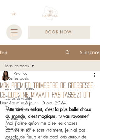
BOOK NOW
Post
S'inscrire
Tous les posts
Veronica
Tous les posts
Mon premier trimestre de grossesse-
Equilibre intérieur
ce qu'on ne m'avait pas (assez) dit
Corps & vitalité
Dernière mise à jour :
15 oct. 2024
Organisation
"
Attendre un enfant, c'est la plus belle chose 
du monde, c'est magique, tu vas rayonner
"  
Parentalité
Moi j'aime qu'on me dise les choses 
Recettes saines
comme elles le sont vraiment, je n'ai pas 
besoin de fleurs et de papillons autour de 
Voyages