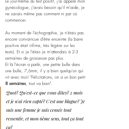
Le jour-même du test positif, j'ai appelé mon 
gynécologue, j'avais besoin qu'il m'aide, je 
ne savais même pas comment ni par où 
commencer.
Au moment de l'échographie, je n'étais pas 
encore convaincue d'être enceinte (la barre 
positive était infime, très légère sur les 
tests). Et si je l'étais je m'attendais à 2-3 
semaines de grossesse pas plus.
Et là l'écran a parlé; une petite bulle dans 
une bulle, 7,6mm, il y a bien quelqu'un qui 
vit avec moi! "Félicitations, on a un bon petit
8 semaines
, tout va bien".
Quoi? Qu'est-ce que vous dites? 2 mois 
et je n'ai rien capté? C'est une blague? Je 
suis une femme je suis censée tout 
ressentir, et mon 6ème sens, tout ça tout 
ça?