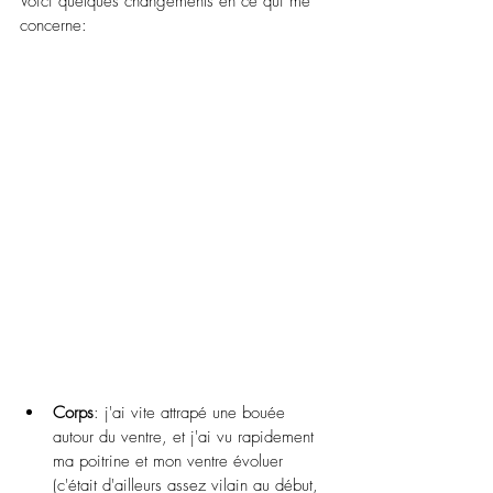
Voici quelques changements en ce qui me 
concerne:
Corps
: j'ai vite attrapé une bouée 
autour du ventre, et j'ai vu rapidement 
ma poitrine et mon ventre évoluer 
(c'était d'ailleurs assez vilain au début, 