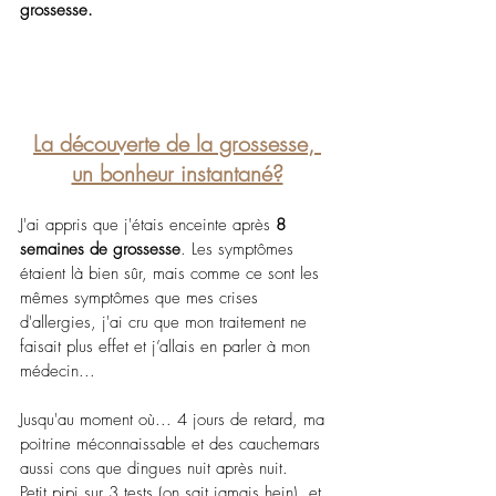
grossesse.
La découverte de la grossesse, 
un bonheur instantané?
J'ai appris que j'étais enceinte après 
8 
semaines de grossesse
. Les symptômes 
étaient là bien sûr, mais comme ce sont les 
mêmes symptômes que mes crises 
d'allergies, j'ai cru que mon traitement ne 
faisait plus effet et j’allais en parler à mon 
médecin...
Jusqu'au moment où... 4 jours de retard, ma 
poitrine méconnaissable et des cauchemars 
aussi cons que dingues nuit après nuit.
Petit pipi sur 3 tests (on sait jamais hein), et 