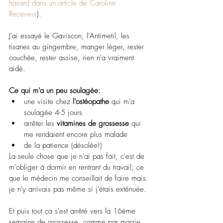
hasard dans un article de Caroline 
Receveur
).
J'ai essayé le Gaviscon, l'Antimetil, les 
tisanes au gingembre, manger léger, rester 
couchée, rester assise, rien n'a vraiment 
aidé.
Ce qui m'a un peu soulagée:
une visite chez 
l'ostéopathe 
qui m'a 
soulagée 4-5 jours
arrêter les 
vitamines de grossesse 
qui 
me rendaient encore plus malade
de la patience (désolée!)
La seule chose que je n'ai pas fait, c'est de 
m'obliger à dormir en rentrant du travail; ce 
que le médecin me conseillait de faire mais 
je n'y arrivais pas même si j'étais exténuée.
Et puis tout ça s'est arrêté vers la 16ème 
semaine de grossesse, comme par magie 