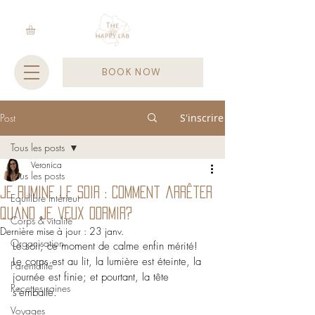
BOOK NOW
Post
S'inscrire
Tous les posts
Veronica
Tous les posts
Je rumine le soir : comment arrêter
Equilibre intérieur
quand je veux dormir?
Corps & vitalité
Dernière mise à jour :
23 janv.
Organisation
Le soir, ce moment de calme enfin mérité!  
Le corps est au lit, la lumière est éteinte, la 
Parentalité
journée est finie; et pourtant, la tête 
Recettes saines
s’emballe. 
Voyages