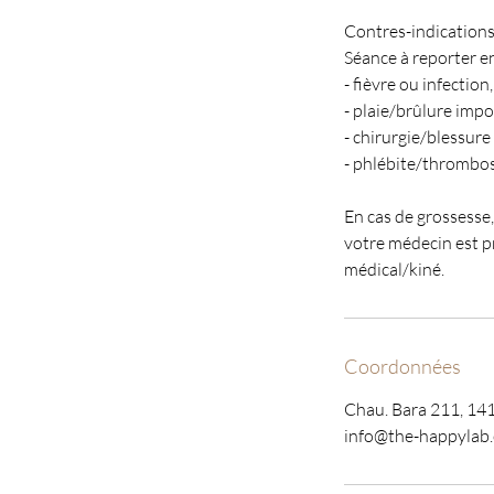
Contres-indications
Séance à reporter e
- fièvre ou infectio
- plaie/brûlure imp
- chirurgie/blessure
- phlébite/thrombo
En cas de grossesse
votre médecin est pr
médical/kiné.
Coordonnées
Chau. Bara 211, 14
info@the-happylab