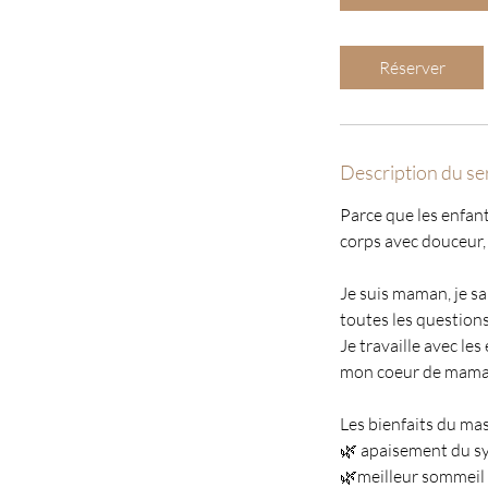
e
2
0
Réserver
m
i
n
à
Description du se
1
Parce que les enfant
corps avec douceur, 
Je suis maman, je sa
toutes les questions
Je travaille avec le
mon coeur de mama
Les bienfaits du mas
🌿 apaisement du s
🌿meilleur sommeil