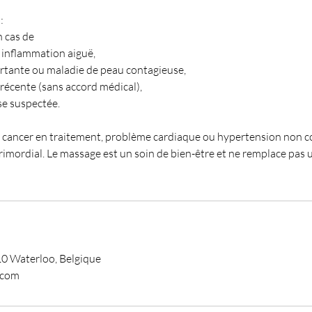
:
n cas de
n, inflammation aiguë,
ortante ou maladie de peau contagieuse,
 récente (sans accord médical),
se suspectée.
, cancer en traitement, problème cardiaque ou hypertension non con
imordial. Le massage est un soin de bien-être et ne remplace pas u
10 Waterloo, Belgique
.com