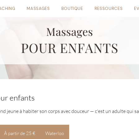
ACHING
MASSAGES
BOUTIQUE
RESSOURCES
E
ur enfants
d jeune à habiter son corps avec douceur — c'est un adulte qui sai
À
partir
À partir de 25 €
Waterloo
de
25