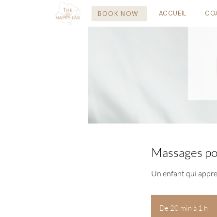
ACCUEIL
CO
BOOK NOW
Massages po
Un enfant qui appren
De 20 min à 1 h
D