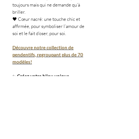
toujours mais qui ne demande qu’à
briller.
🖤 Cœur nacré: une touche chic et
affirmée, pour symboliser l’amour de
soi et le fait d’oser, pour soi.
Découvre notre collection de
pendentifs, regroupant plus de 70
modèles!
✨
Créez votre bijou unique
1️⃣
Choisissez votre chaîne
–
bracelet ou collier, selon votre style.
Ou encore boucles d'oreilles
2️⃣
Sélectionnez vos charms
– mixez
les symboles qui résonnent avec vous.
3️⃣
Clipsez… ou pas !
– sur fermoir
pour changer à l’infini, ou sur anneau
pour l'adapter aux boucles d'oreilles