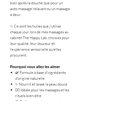
bien après la douche que pour un
auto-massage relaxant ou un massage
à deux.
✨ Ce sont les huiles que j'utilise
chaque jour lors de mes massages au
cabinet The Happy Lab, choisies pour
leur qualité, leur douceur et
l'expérience sensorielle qu'elles
procurent.
Pourquoi vous allez les aimer
🌿 Formule à base d'ingrédients
d'origine naturelle
✨ Nourrit et laisse la peau douce
💆‍♀️ Idéale pour les massages et les
rituels bien-être
🌸 Parfums enveloppants qui
invitent à l'évasion