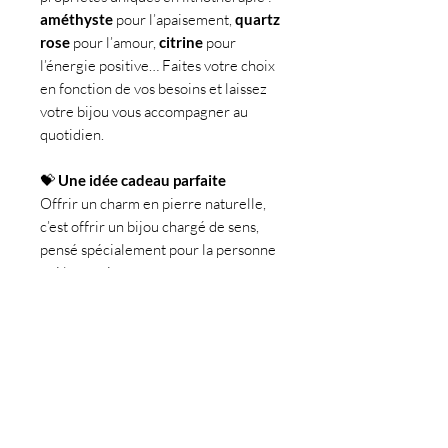
améthyste
pour l’apaisement,
quartz
rose
pour l’amour,
citrine
pour
l’énergie positive… Faites votre choix
en fonction de vos besoins et laissez
votre bijou vous accompagner au
quotidien.
💝
Une idée cadeau parfaite
Offrir un charm en pierre naturelle,
c’est offrir un bijou chargé de sens,
pensé spécialement pour la personne
qui le reçoit.
Découvre notre collection de
pendentifs, regroupant plus de 70
modèles!
✨
Créez votre bijou unique
1️⃣
Choisissez votre chaîne
–