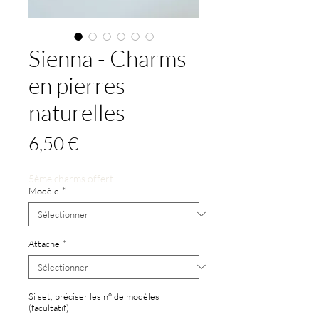
Sienna - Charms
en pierres
naturelles
Prix
6,50 €
5ème charms offert
Modèle
*
Attache
*
Si set, préciser les n° de modèles
(facultatif)