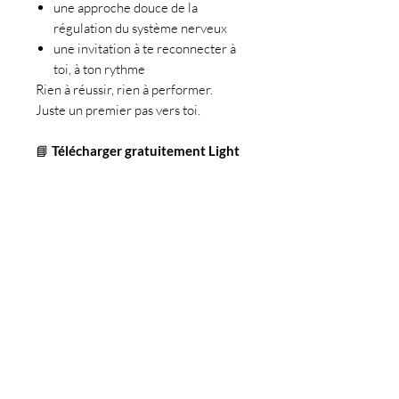
une approche douce de la
régulation du système nerveux
une invitation à te reconnecter à
toi, à ton rythme
Rien à réussir, rien à performer.
Juste un premier pas vers toi.
📘
Télécharger gratuitement Light
Within Freebie
(la version complète est disponible
ici)
Qui suis-je?
Veronica, coach de vie qui a choisi
d'aider les autres à alléger leur
quotidien et à profiter du moment
présent.
Envie d'en savoir plus sur mon
parcours? Je vous laisse cliquer ici!