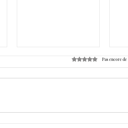
Noté 0 étoile sur 5.
Pas encore de
Omelette aux herbes
Cabi
fraîches, ricotta & salade
au f
d’asperges