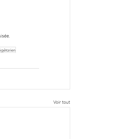
isée.
égétarien
Voir tout