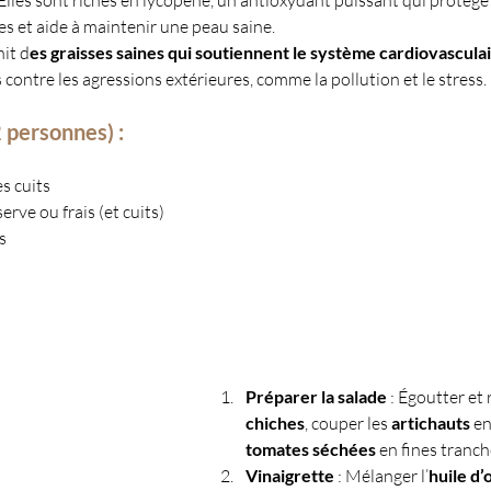
s et aide à maintenir une peau saine.
nit d
es graisses saines qui soutiennent le système cardiovasculai
s contre les agressions extérieures, comme la pollution et le stress.
 personnes) :
s cuits
erve ou frais (et cuits)
s
Préparer la salade
 : Égoutter et 
chiches
, couper les 
artichauts
 e
tomates séchées
 en fines tranch
Vinaigrette
 : Mélanger l’
huile d’