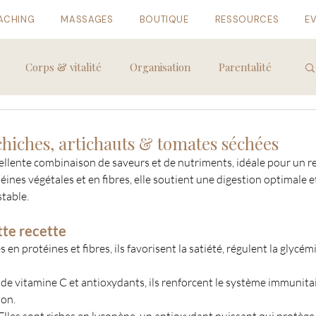
ACHING
MASSAGES
BOUTIQUE
RESSOURCES
E
Corps & vitalité
Organisation
Parentalité
chiches, artichauts & tomates séchées
ellente combinaison de saveurs et de nutriments, idéale pour un rep
éines végétales et en fibres, elle soutient une digestion optimale e
table.
tte recette
es en protéines et fibres, ils favorisent la satiété, régulent la glycé
e de vitamine C et antioxydants, ils renforcent le système immunitai
ion.
: Elles sont riches en lycopène, un antioxydant puissant qui protège 