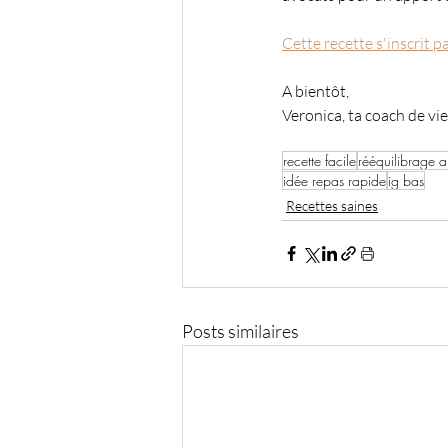
Cette recette s'inscrit 
A bientôt,
Veronica, ta coach de vie
recette facile
rééquilibrage a
idée repas rapide
ig bas
Recettes saines
Posts similaires