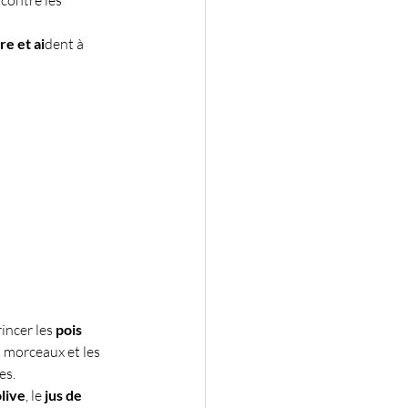
re et ai
dent à 
rincer les 
pois 
n morceaux et les 
es.
olive
, le 
jus de 