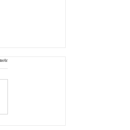
 note
llaud & légumes rôtis
our