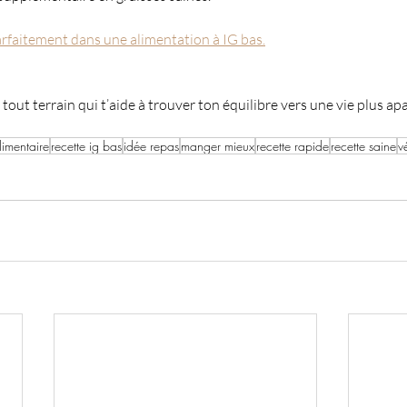
parfaitement dans une alimentation à IG bas.
 tout terrain qui t’aide à trouver ton équilibre vers une vie plus apa
limentaire
recette ig bas
idée repas
manger mieux
recette rapide
recette saine
v