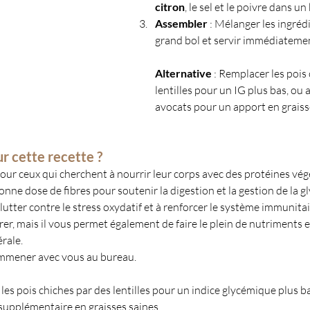
citron
, le sel et le poivre dans un 
Assembler
 : Mélanger les ingréd
grand bol et servir immédiateme
Alternative 
: Remplacer les pois 
lentilles pour un IG plus bas, ou 
avocats pour un apport en graiss
r cette recette ?
pour ceux qui cherchent à nourrir leur corps avec des protéines végé
nne dose de fibres pour soutenir la digestion et la gestion de la gl
 lutter contre le stress oxydatif et à renforcer le système immunitai
rer, mais il vous permet également de faire le plein de nutriments e
rale.
emmener avec vous au bureau.
les pois chiches par des lentilles pour un indice glycémique plus ba
supplémentaire en graisses saines.