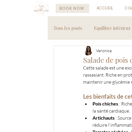
ACCUEIL
CO
BOOK NOW
Tous les posts
Equilibre intérieur
Veronica
Recettes saines
Voyages
Salade de pois 
Cette salade est une exc
rassasiant. Riche en prot
maintenir une glycémie s
Les bienfaits de ce
Pois chiches
 : Rich
la santé cardiaque.
Artichauts
 : Sourc
réduire l'inflammat
Tomates séchées
 