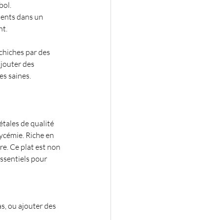
bol.
ients dans un 
nt.
chiches par des 
ajouter des 
es saines.
tales de qualité 
ycémie. Riche en 
re. Ce plat est non 
ssentiels pour 
s, ou ajouter des 