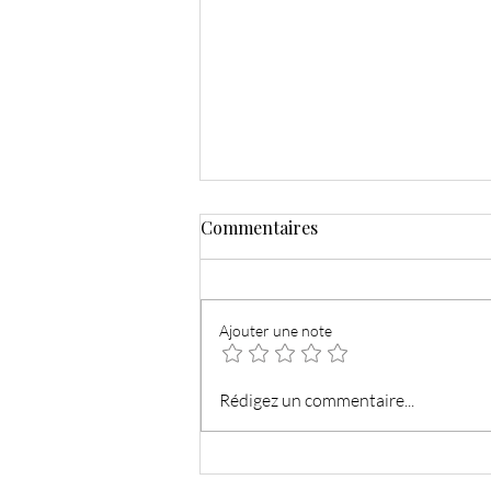
Commentaires
Ajouter une note
Sauté de poulet aux poivrons
Rédigez un commentaire...
et haricots verts avec
nouilles soba