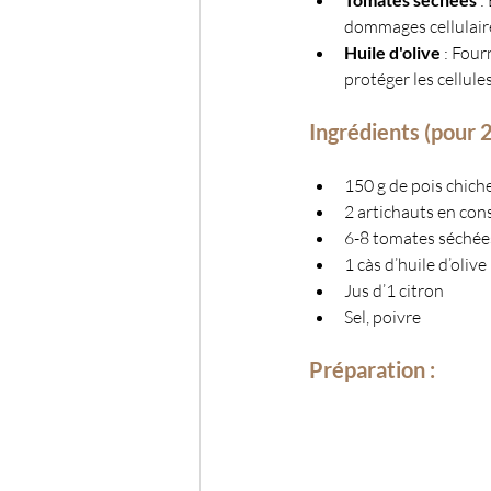
dommages cellulaire
Huile d'olive
 : Four
protéger les cellule
Ingrédients (pour 2
150 g de pois chiche
2 artichauts en cons
6-8 tomates séchée
1 càs d’huile d’olive
Jus d’1 citron
Sel, poivre
Préparation :